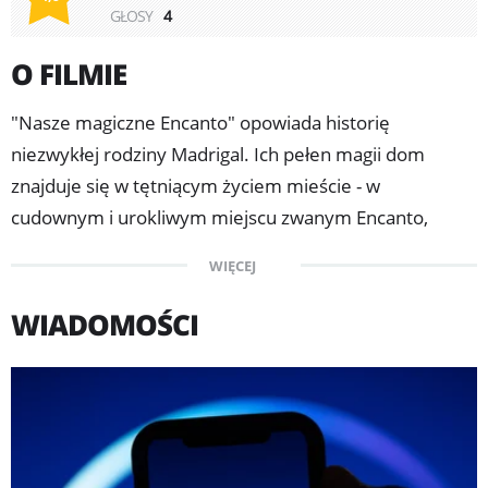
GŁOSY
4
O FILMIE
"Nasze magiczne Encanto" opowiada historię
niezwykłej rodziny Madrigal. Ich pełen magii dom
znajduje się w tętniącym życiem mieście - w
cudownym i urokliwym miejscu zwanym Encanto,
ukrytym w górach Kolumbii. Magia Encanto sprawiła, że
WIĘCEJ
każde dziecko w rodzinie posiada wyjątkową moc
uzdrawiania, z wyjątkiem Mirabel. Kiedy magia
WIADOMOŚCI
otaczająca Encanto jest w niebezpieczeństwie, Mirabel
odkrywa, że to właśnie ona, jako jedyna zwyczajna
osoba w tej wyjątkowej rodzinie, może być jej ostatnią
nadzieją.