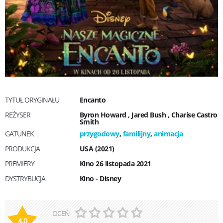
TYTUŁ ORYGINAŁU
Encanto
REŻYSER
Byron Howard
,
Jared Bush
,
Charise Castro
Smith
GATUNEK
przygodowy
,
familijny
,
animacja
PRODUKCJA
USA (2021)
PREMIERY
Kino 26 listopada 2021
DYSTRYBUCJA
Kino - Disney
OCEŃ
4,0