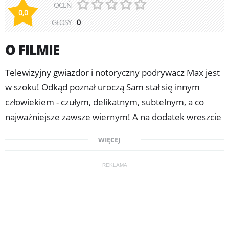
OCEŃ
0,0
GŁOSY
0
O FILMIE
Telewizyjny gwiazdor i notoryczny podrywacz Max jest
w szoku! Odkąd poznał uroczą Sam stał się innym
człowiekiem - czułym, delikatnym, subtelnym, a co
najważniejsze zawsze wiernym! A na dodatek wreszcie
postanowił się ustatkować. Jednak im bardziej zbliża się
WIĘCEJ
data ślubu, tym bardziej Max jest przerażony: "Czy aby
na pewno Sam jest tą jedyną? Czy przypadkiem nie
REKLAMA
zechce go zdradzić?" By rozwiać swoje wątpliwości Maź
postanawia przeprowadzić test: prosi swojego
przyjaciela Jay'a żeby spróbował uwieść Sam.
Konsekwencje tego pomysłu zdziwią go bardziej niż