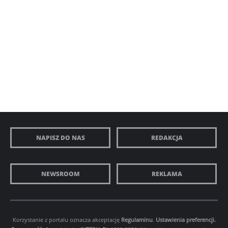
Monaghan), która nie ma zielonego pojęcia o tym, że
ten nowopoznany mężczyzna spędza tam miesiąc
miodowy. Tym razem przed Eddiem staje nowe
wyzwanie - jak wyplątać się z trwającego zaledwie kilka
dni związku małżeńskiego i nie stracić przy okazji
dziewczyny swoich marzeń.
NAPISZ DO NAS
REDAKCJA
NEWSROOM
REKLAMA
Korzystanie z portalu oznacza akceptację
Regulaminu
.
Ustawienia preferencji.