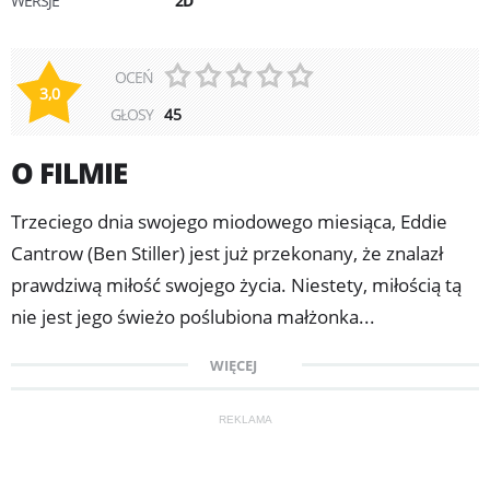
WERSJE
2D
OCEŃ
3,0
GŁOSY
45
O FILMIE
Trzeciego dnia swojego miodowego miesiąca, Eddie
Cantrow (Ben Stiller) jest już przekonany, że znalazł
prawdziwą miłość swojego życia. Niestety, miłością tą
nie jest jego świeżo poślubiona małżonka...
"Dziewczyna moich koszmarów" to szalona komedia
WIĘCEJ
romantyczna, szczodrze obdarowana skrzącym się
humorem przez specjalistów w tej branży - braci
REKLAMA
Bobby'ego i Petera Farrelly ("Sposób na blondynkę",
"Głupi i głupszy"). Po wielu latach życia w stanie