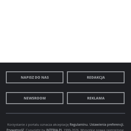
NAPISZ DO NAS
REDAKCJA
NEWSROOM
REKLAMA
Korzystanie z portalu oznacza akceptację
Regulaminu
.
Ustawienia preferencji.
Prywatność
. Copyright by
INTERIA.PL
1999-2026. Wszystkie prawa zastrzeżone.