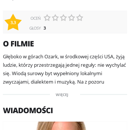
OCEŃ
3,3
GŁOSY
3
O FILMIE
Głęboko w górach Ozark, w środkowej części USA, żyją
ludzie, którzy przestrzegają jednej reguły: nie wychylać
się. Wiodą surowy byt wypełniony lokalnymi
zwyczajami, dialektem i muzyką. Na z pozoru
monotonnym obrazie codzienności pojawia się jednak
WIĘCEJ
pierwsza rysa. Ojciec siedemnastoletniej Ree (Jennifer
Lawrence), znany w okolicy producent
WIADOMOŚCI
metamfetaminy, zastawił dom, jako kaucję za
zwolnienie warunkowe i zniknął. Matka załamuje się