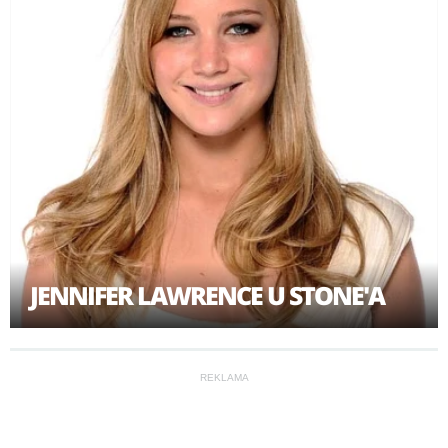
emocjonalnie, zostawiając sprawy własnemu biegowi.
Ree przejmuje więc opiekę nad młodszym
rodzeństwem. Na dodatek wszystkim grozi eksmisja.
Dziewczyna nie ma wyjścia: musi pokonać mur
obojętności i odnaleźć ojca. Łamiąc miejscową zmowę
milczenia i ryzykując życie, nastolatka wyrusza na
poszukiwania. Przedzierając się poprzez kłamstwa,
uniki i rosnący lęk ze strony krewnych, zamierza dociec
prawdy...
JENNIFER LAWRENCE U STONE'A
REKLAMA