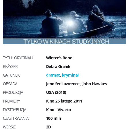
TYTUŁ ORYGINAŁU
Winter's Bone
REŻYSER
Debra Granik
GATUNEK
dramat
,
kryminał
OBSADA
Jennifer Lawrence
,
John Hawkes
PRODUKCJA
USA (2010)
PREMIERY
Kino 25 lutego 2011
DYSTRYBUCJA
Kino - Vivarto
CZAS TRWANIA
100 min
WERSJE
2D