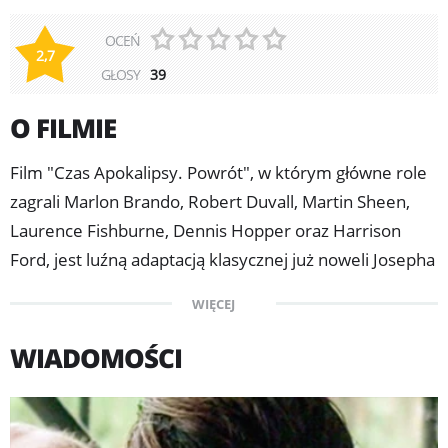
OCEŃ
2,7
GŁOSY
39
O FILMIE
Film "Czas Apokalipsy. Powrót", w którym główne role
zagrali Marlon Brando, Robert Duvall, Martin Sheen,
Laurence Fishburne, Dennis Hopper oraz Harrison
Ford, jest luźną adaptacją klasycznej już noweli Josepha
Conrada "Jądro ciemności", której akcja została
WIĘCEJ
przeniesiona w czasy wojny w Wietnamie. Film
koncentruje się na podróży kapitana Willarda (Sheen) -
WIADOMOŚCI
oficera amerykańskiego wywiadu - wysłanego w głąb
Kambodży z niebezpieczną misją "bezwzględnego
wyeliminowania" dezertera z armii, pułkownika Kurtza