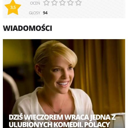
OCEŃ
3,5
GŁOSY
94
WIADOMOŚCI
DZIŚ WIECZOREM WRACA JEDNA Z
ULUBIONYCH KOMEDII. POLACY