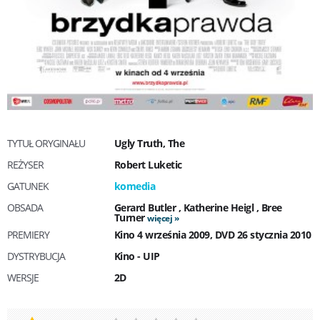
TYTUŁ ORYGINAŁU
Ugly Truth, The
REŻYSER
Robert Luketic
GATUNEK
komedia
OBSADA
Gerard Butler
,
Katherine Heigl
,
Bree
Turner
więcej
PREMIERY
Kino 4 września 2009, DVD 26 stycznia 2010
DYSTRYBUCJA
Kino - UIP
WERSJE
2D