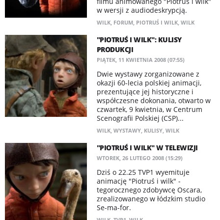
filmu animowanego "Piotruś i wilk"
w wersji z audiodeskrypcją.
WILK
,
FORUM
,
PIOTRUŚ I WILK
,
WILK
"PIOTRUŚ I WILK": KULISY
PRODUKCJI
PIĄTEK, 11 KWIETNIA 2008 (07:55)
Dwie wystawy zorganizowane z
okazji 60-lecia polskiej animacji,
prezentujące jej historyczne i
współczesne dokonania, otwarto w
czwartek, 9 kwietnia, w Centrum
Scenografii Polskiej (CSP)...
WILK
,
WYSTAWY
,
KULISY
,
WILK
"PIOTRUŚ I WILK" W TELEWIZJI
WTOREK, 26 LUTEGO 2008 (15:29)
Dziś o 22.25 TVP1 wyemituje
animację "Piotruś i wilk" -
tegorocznego zdobywcę Oscara,
zrealizowanego w łódzkim studio
Se-ma-for.
WILK
,
TVP1
,
WILK