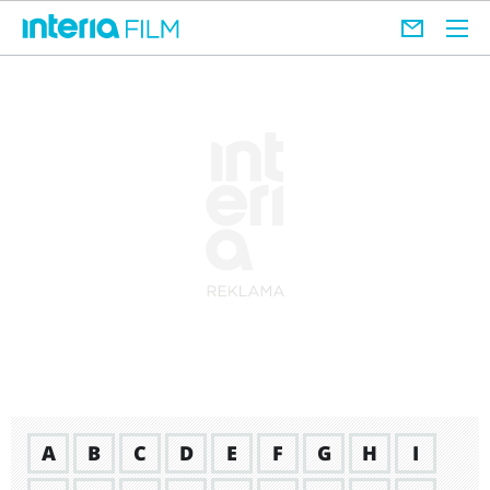
A
B
C
D
E
F
G
H
I