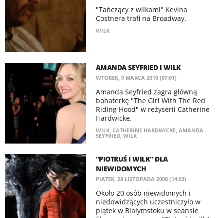
"Tańczący z wilkami" Kevina
Costnera trafi na Broadway.
WILK
AMANDA SEYFRIED I WILK
WTOREK, 9 MARCA 2010 (07:01)
Amanda Seyfried zagra główną
bohaterkę "The Girl With The Red
Riding Hood" w reżyserii Catherine
Hardwicke.
WILK
,
CATHERINE HARDWICKE
,
AMANDA
SEYFRIED
,
WILK
"PIOTRUŚ I WILK" DLA
NIEWIDOMYCH
PIĄTEK, 28 LISTOPADA 2008 (14:03)
Około 20 osób niewidomych i
niedowidzących uczestniczyło w
piątek w Białymstoku w seansie