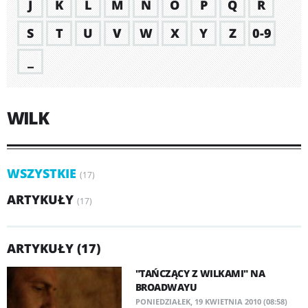
J
K
L
M
N
O
P
Q
R
S
T
U
V
W
X
Y
Z
0-9
_
WILK
WSZYSTKIE
(17)
ARTYKUŁY
(17)
ARTYKUŁY (17)
"TAŃCZĄCY Z WILKAMI" NA
BROADWAYU
PONIEDZIAŁEK, 19 KWIETNIA 2010 (08:58)