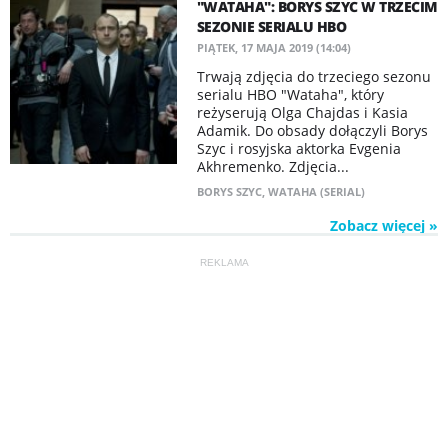
"WATAHA": BORYS SZYC W TRZECIM
SEZONIE SERIALU HBO
PIĄTEK, 17 MAJA 2019 (14:04)
Trwają zdjęcia do trzeciego sezonu
serialu HBO "Wataha", który
reżyserują Olga Chajdas i Kasia
Adamik. Do obsady dołączyli Borys
Szyc i rosyjska aktorka Evgenia
Akhremenko. Zdjęcia...
BORYS SZYC
,
WATAHA (SERIAL)
Zobacz więcej »
REKLAMA