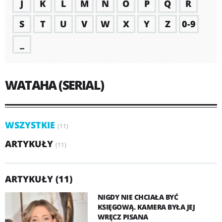
J
K
L
M
N
O
P
Q
R
S
T
U
V
W
X
Y
Z
0-9
_
WATAHA (SERIAL)
WSZYSTKIE
(11)
ARTYKUŁY
(11)
ARTYKUŁY (11)
NIGDY NIE CHCIAŁA BYĆ
KSIĘGOWĄ. KAMERA BYŁA JEJ
WRĘCZ PISANA