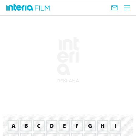
A
B
C
D
E
F
G
H
I