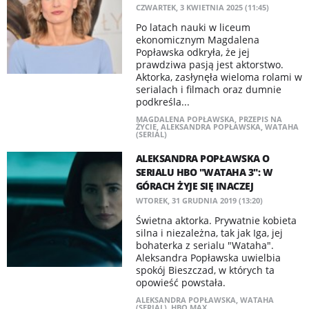
CZWARTEK, 3 KWIETNIA 2025 (11:45)
Po latach nauki w liceum
ekonomicznym Magdalena
Popławska odkryła, że jej
prawdziwa pasją jest aktorstwo.
Aktorka, zasłynęła wieloma rolami w
serialach i filmach oraz dumnie
podkreśla...
MAGDALENA POPŁAWSKA
,
PRZEPIS NA
ŻYCIE
,
ALEKSANDRA POPŁAWSKA
,
WATAHA
(SERIAL)
ALEKSANDRA POPŁAWSKA O
SERIALU HBO "WATAHA 3": W
GÓRACH ŻYJE SIĘ INACZEJ
WTOREK, 31 GRUDNIA 2019 (13:20)
Świetna aktorka. Prywatnie kobieta
silna i niezależna, tak jak Iga, jej
bohaterka z serialu "Wataha".
Aleksandra Popławska uwielbia
spokój Bieszczad, w których ta
opowieść powstała.
ALEKSANDRA POPŁAWSKA
,
WATAHA
(SERIAL)
,
HBO MAX