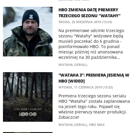
HBO ZMIENIA DATĘ PREMIERY
TRZECIEGO SEZONU "WATAHY"
ŚRODA, 25 WRZEŚNIA 2019 (13:24)
Na premierowe odcinki trzeciego
sezonu "Watahy" widzowie będą
musieli poczekać do 6 grudnia -
poinformowało HBO. To ponad
miesiąc później niż anonsowana
wcześniej na 30 października...
WATAHA (SERIAL)
"WATAHA 3": PREMIERA JESIENIĄ W
HBO [WIDEO]
WTOREK, 11 CZERWCA 2019 (13:32)
Premiera trzeciego sezonu serialu
HBO "Wataha" została zaplanowana
na jesień tego roku. Pojawił się
właśnie pierwszy teaser produkcji.
Zobaczcie!
WATAHA (SERIAL)
,
HBO MAX