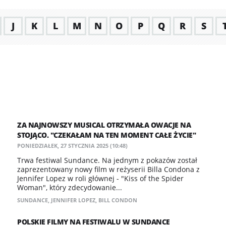
J
K
L
M
N
O
P
Q
R
S
ZA NAJNOWSZY MUSICAL OTRZYMAŁA OWACJE NA
STOJĄCO. "CZEKAŁAM NA TEN MOMENT CAŁE ŻYCIE"
PONIEDZIAŁEK, 27 STYCZNIA 2025 (10:48)
Trwa festiwal Sundance. Na jednym z pokazów został
zaprezentowany nowy film w reżyserii Billa Condona z
Jennifer Lopez w roli głównej - "Kiss of the Spider
Woman", który zdecydowanie...
SUNDANCE
,
JENNIFER LOPEZ
,
BILL CONDON
POLSKIE FILMY NA FESTIWALU W SUNDANCE