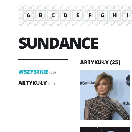
A
B
C
D
E
F
G
H
I
SUNDANCE
ARTYKUŁY (25)
WSZYSTKIE
(25)
ARTYKUŁY
(25)