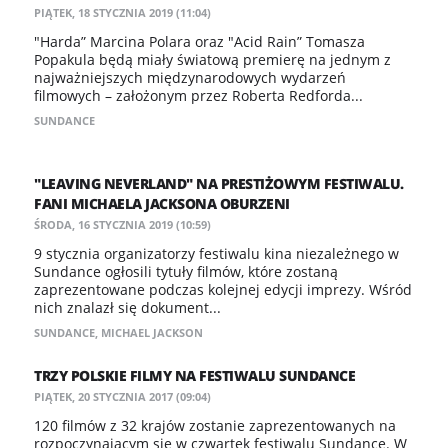
PIĄTEK, 18 STYCZNIA 2019 (11:04)
"Harda” Marcina Polara oraz "Acid Rain” Tomasza
Popakula będą miały światową premierę na jednym z
najważniejszych międzynarodowych wydarzeń
filmowych – założonym przez Roberta Redforda...
SUNDANCE
"LEAVING NEVERLAND" NA PRESTIŻOWYM FESTIWALU.
FANI MICHAELA JACKSONA OBURZENI
ŚRODA, 16 STYCZNIA 2019 (10:59)
9 stycznia organizatorzy festiwalu kina niezależnego w
Sundance ogłosili tytuły filmów, które zostaną
zaprezentowane podczas kolejnej edycji imprezy. Wśród
nich znalazł się dokument...
SUNDANCE
,
MICHAEL JACKSON
TRZY POLSKIE FILMY NA FESTIWALU SUNDANCE
PIĄTEK, 20 STYCZNIA 2017 (09:04)
120 filmów z 32 krajów zostanie zaprezentowanych na
rozpoczynającym się w czwartek festiwalu Sundance. W