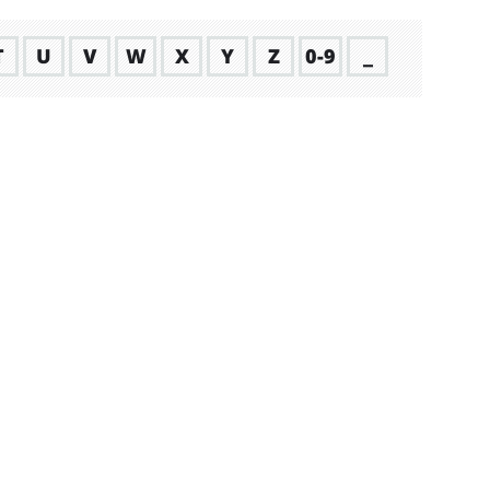
T
U
V
W
X
Y
Z
0-9
_