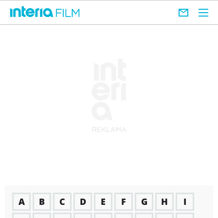
A
B
C
D
E
F
G
H
I