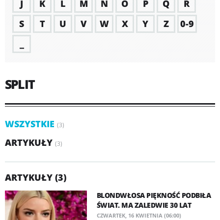
J
K
L
M
N
O
P
Q
R
S
T
U
V
W
X
Y
Z
0-9
_
SPLIT
WSZYSTKIE
(3)
ARTYKUŁY
(3)
ARTYKUŁY (3)
BLONDWŁOSA PIĘKNOŚĆ PODBIŁA
ŚWIAT. MA ZALEDWIE 30 LAT
CZWARTEK, 16 KWIETNIA (06:00)