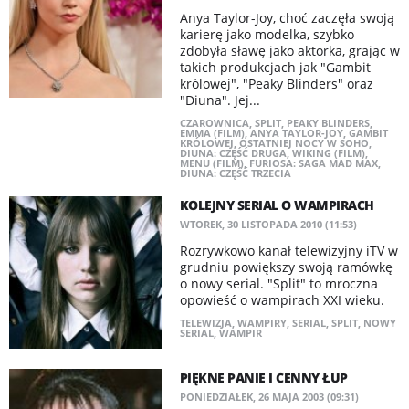
Anya Taylor-Joy, choć zaczęła swoją
karierę jako modelka, szybko
zdobyła sławę jako aktorka, grając w
takich produkcjach jak "Gambit
królowej", "Peaky Blinders" oraz
"Diuna". Jej...
CZAROWNICA
,
SPLIT
,
PEAKY BLINDERS
,
EMMA (FILM)
,
ANYA TAYLOR-JOY
,
GAMBIT
KRÓLOWEJ
,
OSTATNIEJ NOCY W SOHO
,
DIUNA: CZĘŚĆ DRUGA
,
WIKING (FILM)
,
MENU (FILM)
,
FURIOSA: SAGA MAD MAX
,
DIUNA: CZĘŚĆ TRZECIA
KOLEJNY SERIAL O WAMPIRACH
WTOREK, 30 LISTOPADA 2010 (11:53)
Rozrywkowo kanał telewizyjny iTV w
grudniu powiększy swoją ramówkę
o nowy serial. "Split" to mroczna
opowieść o wampirach XXI wieku.
TELEWIZJA
,
WAMPIRY
,
SERIAL
,
SPLIT
,
NOWY
SERIAL
,
WAMPIR
PIĘKNE PANIE I CENNY ŁUP
PONIEDZIAŁEK, 26 MAJA 2003 (09:31)