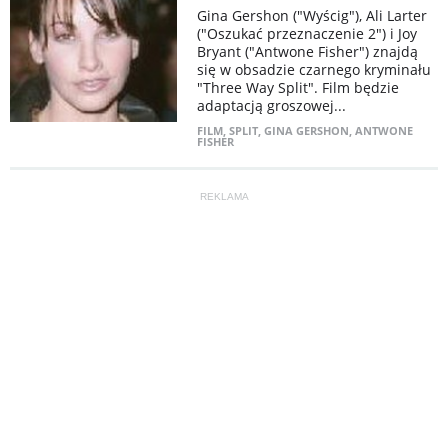
Gina Gershon ("Wyścig"), Ali Larter
("Oszukać przeznaczenie 2") i Joy
Bryant ("Antwone Fisher") znajdą
się w obsadzie czarnego kryminału
"Three Way Split". Film będzie
adaptacją groszowej...
FILM
,
SPLIT
,
GINA GERSHON
,
ANTWONE
FISHER
REKLAMA