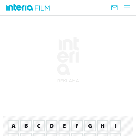
A
B
C
D
E
F
G
H
I