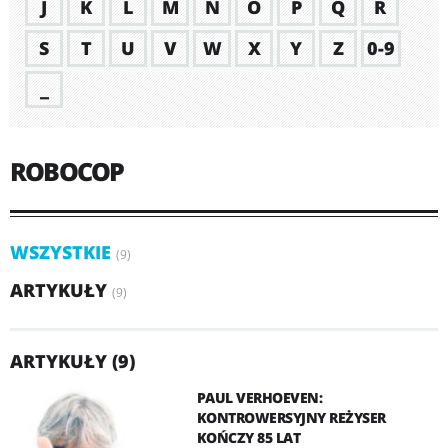
J
K
L
M
N
O
P
Q
R
S
T
U
V
W
X
Y
Z
0-9
_
ROBOCOP
WSZYSTKIE
(9)
ARTYKUŁY
(9)
ARTYKUŁY (9)
PAUL VERHOEVEN:
KONTROWERSYJNY REŻYSER
KOŃCZY 85 LAT