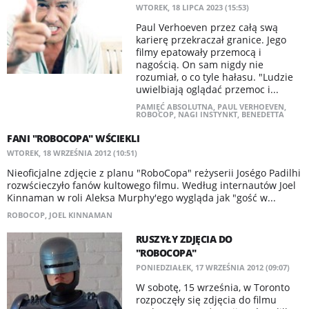
WTOREK, 18 LIPCA 2023 (15:53)
Paul Verhoeven przez całą swą
karierę przekraczał granice. Jego
filmy epatowały przemocą i
nagością. On sam nigdy nie
rozumiał, o co tyle hałasu. "Ludzie
uwielbiają oglądać przemoc i...
PAMIĘĆ ABSOLUTNA
,
PAUL VERHOEVEN
,
ROBOCOP
,
NAGI INSTYNKT
,
BENEDETTA
FANI "ROBOCOPA" WŚCIEKLI
WTOREK, 18 WRZEŚNIA 2012 (10:51)
Nieoficjalne zdjęcie z planu "RoboCopa" reżyserii Joségo Padilhi
rozwścieczyło fanów kultowego filmu. Według internautów Joel
Kinnaman w roli Aleksa Murphy'ego wygląda jak "gość w...
ROBOCOP
,
JOEL KINNAMAN
RUSZYŁY ZDJĘCIA DO
"ROBOCOPA"
PONIEDZIAŁEK, 17 WRZEŚNIA 2012 (09:07)
W sobotę, 15 września, w Toronto
rozpoczęły się zdjęcia do filmu