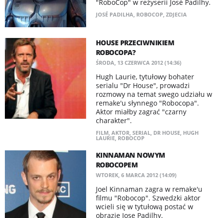
"RoboCop" w reżyserii José Padilhy.
JOSÉ PADILHA
,
ROBOCOP
,
ZDJECIA
HOUSE PRZECIWNIKIEM
ROBOCOPA?
ŚRODA, 13 CZERWCA 2012 (14:36)
Hugh Laurie, tytułowy bohater
serialu "Dr House", prowadzi
rozmowy na temat swego udziału w
remake'u słynnego "Robocopa".
Aktor miałby zagrać "czarny
charakter".
FILM
,
AKTOR
,
SERIAL
,
DR HOUSE
,
HUGH
LAURIE
,
ROBOCOP
KINNAMAN NOWYM
ROBOCOPEM
WTOREK, 6 MARCA 2012 (14:09)
Joel Kinnaman zagra w remake'u
filmu "Robocop". Szwedzki aktor
wcieli się w tytułową postać w
obrazie Jose Padilhy.