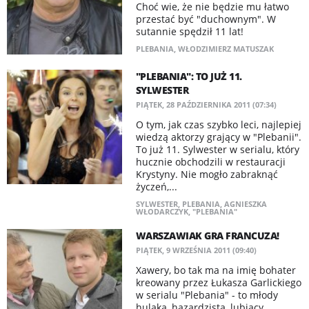
Choć wie, że nie będzie mu łatwo
przestać być "duchownym". W
sutannie spędził 11 lat!
PLEBANIA
,
WŁODZIMIERZ MATUSZAK
"PLEBANIA": TO JUŻ 11.
SYLWESTER
PIĄTEK, 28 PAŹDZIERNIKA 2011 (07:34)
O tym, jak czas szybko leci, najlepiej
wiedzą aktorzy grający w "Plebanii".
To już 11. Sylwester w serialu, który
hucznie obchodzili w restauracji
Krystyny. Nie mogło zabraknąć
życzeń,...
SYLWESTER
,
PLEBANIA
,
AGNIESZKA
WŁODARCZYK
,
"PLEBANIA"
WARSZAWIAK GRA FRANCUZA!
PIĄTEK, 9 WRZEŚNIA 2011 (09:40)
Xawery, bo tak ma na imię bohater
kreowany przez Łukasza Garlickiego
w serialu "Plebania" - to młody
hulaka, hazardzista, lubiący