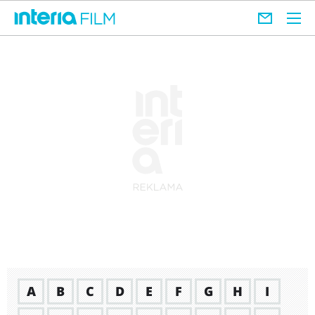
A
B
C
D
E
F
G
H
I