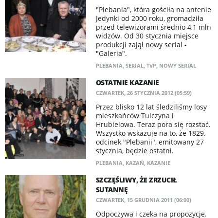
"Plebania", która gościła na antenie
Jedynki od 2000 roku, gromadziła
przed telewizorami średnio 4,1 mln
widzów. Od 30 stycznia miejsce
produkcji zajął nowy serial -
"Galeria".
PLEBANIA
,
SERIAL
,
TVP
,
NOWY SERIAL
OSTATNIE KAZANIE
CZWARTEK, 26 STYCZNIA 2012 (05:59)
Przez blisko 12 lat śledziliśmy losy
mieszkańców Tulczyna i
Hrubielowa. Teraz pora się rozstać.
Wszystko wskazuje na to, że 1829.
odcinek "Plebanii", emitowany 27
stycznia, będzie ostatni.
PLEBANIA
,
KAZAŃ
,
KAZANIE
SZCZĘŚLIWY, ŻE ZRZUCIŁ
SUTANNĘ
CZWARTEK, 15 GRUDNIA 2011 (06:00)
Odpoczywa i czeka na propozycje.