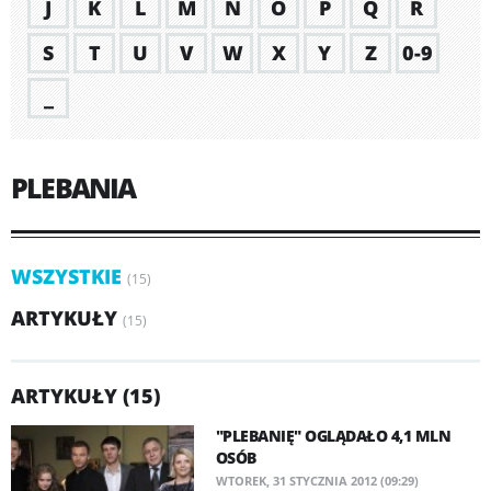
J
K
L
M
N
O
P
Q
R
S
T
U
V
W
X
Y
Z
0-9
_
PLEBANIA
WSZYSTKIE
(15)
ARTYKUŁY
(15)
ARTYKUŁY (15)
"PLEBANIĘ" OGLĄDAŁO 4,1 MLN
OSÓB
WTOREK, 31 STYCZNIA 2012 (09:29)