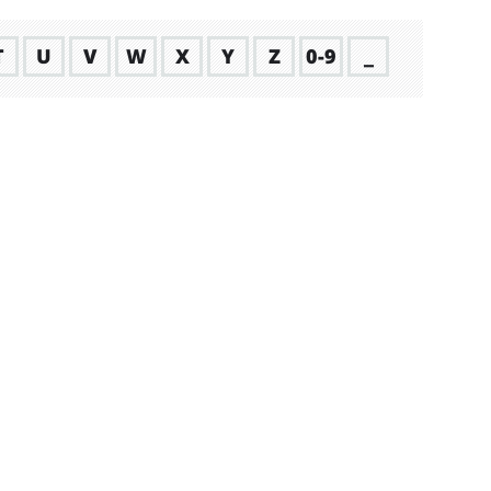
T
U
V
W
X
Y
Z
0-9
_