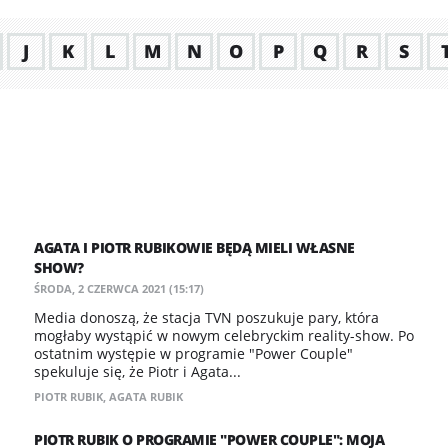
J
K
L
M
N
O
P
Q
R
S
AGATA I PIOTR RUBIKOWIE BĘDĄ MIELI WŁASNE
SHOW?
ŚRODA, 2 CZERWCA 2021 (15:17)
Media donoszą, że stacja TVN poszukuje pary, która
mogłaby wystąpić w nowym celebryckim reality-show. Po
ostatnim występie w programie "Power Couple"
spekuluje się, że Piotr i Agata...
PIOTR RUBIK
,
AGATA RUBIK
PIOTR RUBIK O PROGRAMIE "POWER COUPLE": MOJA