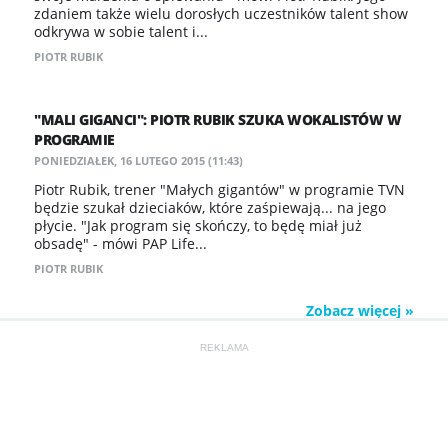
zdaniem także wielu dorosłych uczestników talent show
odkrywa w sobie talent i...
PIOTR RUBIK
"MALI GIGANCI": PIOTR RUBIK SZUKA WOKALISTÓW W
PROGRAMIE
PONIEDZIAŁEK, 16 LUTEGO 2015 (11:43)
Piotr Rubik, trener "Małych gigantów" w programie TVN
będzie szukał dzieciaków, które zaśpiewają... na jego
płycie. "Jak program się skończy, to będę miał już
obsadę" - mówi PAP Life...
PIOTR RUBIK
Zobacz więcej »
REKLAMA