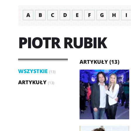
A
B
C
D
E
F
G
H
I
PIOTR RUBIK
ARTYKUŁY (13)
WSZYSTKIE
(13)
ARTYKUŁY
(13)