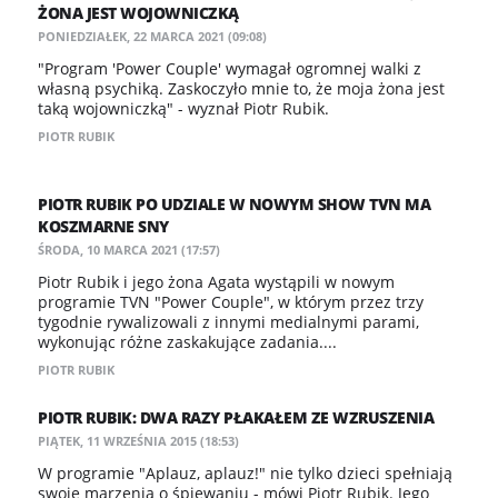
ŻONA JEST WOJOWNICZKĄ
PONIEDZIAŁEK, 22 MARCA 2021 (09:08)
"Program 'Power Couple' wymagał ogromnej walki z
własną psychiką. Zaskoczyło mnie to, że moja żona jest
taką wojowniczką" - wyznał Piotr Rubik.
PIOTR RUBIK
PIOTR RUBIK PO UDZIALE W NOWYM SHOW TVN MA
KOSZMARNE SNY
ŚRODA, 10 MARCA 2021 (17:57)
Piotr Rubik i jego żona Agata wystąpili w nowym
programie TVN "Power Couple", w którym przez trzy
tygodnie rywalizowali z innymi medialnymi parami,
wykonując różne zaskakujące zadania....
PIOTR RUBIK
PIOTR RUBIK: DWA RAZY PŁAKAŁEM ZE WZRUSZENIA
PIĄTEK, 11 WRZEŚNIA 2015 (18:53)
W programie "Aplauz, aplauz!" nie tylko dzieci spełniają
swoje marzenia o śpiewaniu - mówi Piotr Rubik. Jego