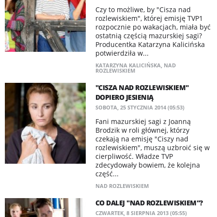
Czy to możliwe, by "Cisza nad
rozlewiskiem", której emisję TVP1
rozpocznie po wakacjach, miała być
ostatnią częścią mazurskiej sagi?
Producentka Katarzyna Kalicińska
potwierdziła w...
KATARZYNA KALICIŃSKA
,
NAD
ROZLEWISKIEM
"CISZA NAD ROZLEWISKIEM"
DOPIERO JESIENIĄ
SOBOTA, 25 STYCZNIA 2014 (05:53)
Fani mazurskiej sagi z Joanną
Brodzik w roli głównej, którzy
czekają na emisję "Ciszy nad
rozlewiskiem", muszą uzbroić się w
cierpliwość. Władze TVP
zdecydowały bowiem, że kolejna
część...
NAD ROZLEWISKIEM
CO DALEJ "NAD ROZLEWISKIEM"?
CZWARTEK, 8 SIERPNIA 2013 (05:55)