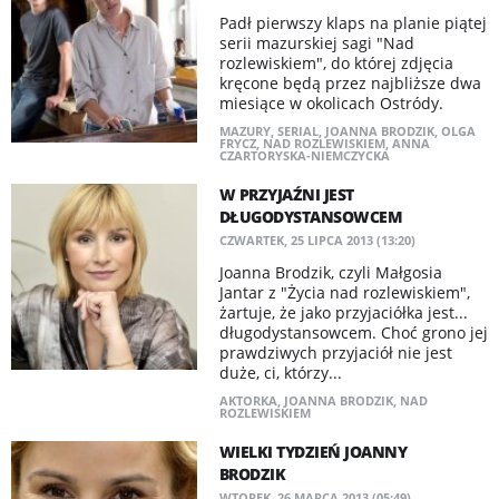
Padł pierwszy klaps na planie piątej
serii mazurskiej sagi "Nad
rozlewiskiem", do której zdjęcia
kręcone będą przez najbliższe dwa
miesiące w okolicach Ostródy.
MAZURY
,
SERIAL
,
JOANNA BRODZIK
,
OLGA
FRYCZ
,
NAD ROZLEWISKIEM
,
ANNA
CZARTORYSKA-NIEMCZYCKA
W PRZYJAŹNI JEST
DŁUGODYSTANSOWCEM
CZWARTEK, 25 LIPCA 2013 (13:20)
Joanna Brodzik, czyli Małgosia
Jantar z "Życia nad rozlewiskiem",
żartuje, że jako przyjaciółka jest...
długodystansowcem. Choć grono jej
prawdziwych przyjaciół nie jest
duże, ci, którzy...
AKTORKA
,
JOANNA BRODZIK
,
NAD
ROZLEWISKIEM
WIELKI TYDZIEŃ JOANNY
BRODZIK
WTOREK, 26 MARCA 2013 (05:49)