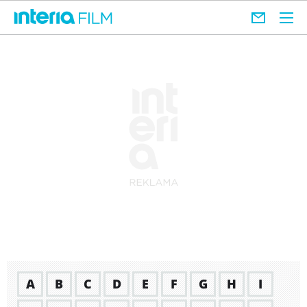
A
B
C
D
E
F
G
H
I