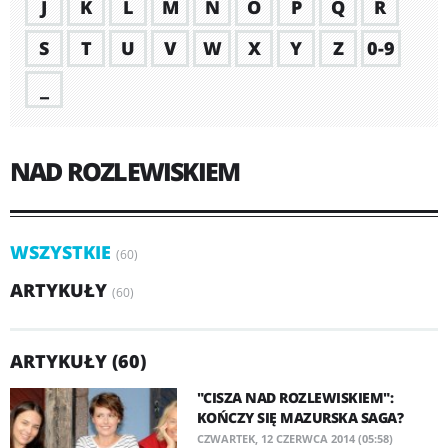
J
K
L
M
N
O
P
Q
R
S
T
U
V
W
X
Y
Z
0-9
_
NAD ROZLEWISKIEM
WSZYSTKIE
(60)
ARTYKUŁY
(60)
ARTYKUŁY (60)
"CISZA NAD ROZLEWISKIEM":
KOŃCZY SIĘ MAZURSKA SAGA?
CZWARTEK, 12 CZERWCA 2014 (05:58)