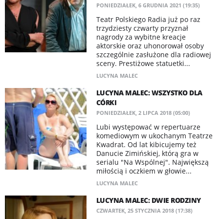
PONIEDZIAŁEK, 6 GRUDNIA 2021 (19:35)
Teatr Polskiego Radia już po raz
trzydziesty czwarty przyznał
nagrody za wybitne kreacje
aktorskie oraz uhonorował osoby
szczególnie zasłużone dla radiowej
sceny. Prestiżowe statuetki...
LUCYNA MALEC
LUCYNA MALEC: WSZYSTKO DLA
CÓRKI
PONIEDZIAŁEK, 2 LIPCA 2018 (05:00)
Lubi występować w repertuarze
komediowym w ukochanym Teatrze
Kwadrat. Od lat kibicujemy też
Danucie Zimińskiej, którą gra w
serialu "Na Wspólnej". Największą
miłością i oczkiem w głowie...
LUCYNA MALEC
LUCYNA MALEC: DWIE RODZINY
CZWARTEK, 25 STYCZNIA 2018 (17:38)