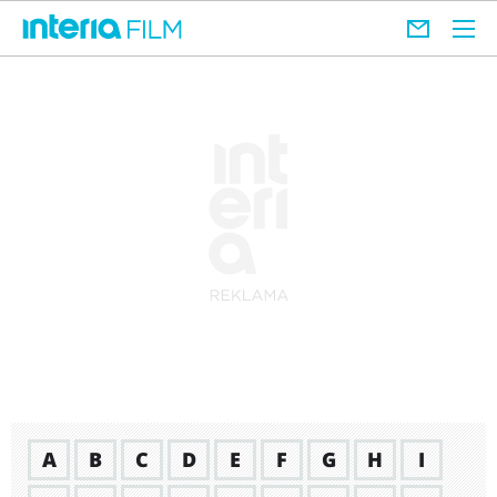
A
B
C
D
E
F
G
H
I