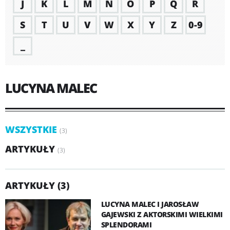
J
K
L
M
N
O
P
Q
R
S
T
U
V
W
X
Y
Z
0-9
_
LUCYNA MALEC
WSZYSTKIE
(3)
ARTYKUŁY
(3)
ARTYKUŁY (3)
LUCYNA MALEC I JAROSŁAW
GAJEWSKI Z AKTORSKIMI WIELKIMI
SPLENDORAMI