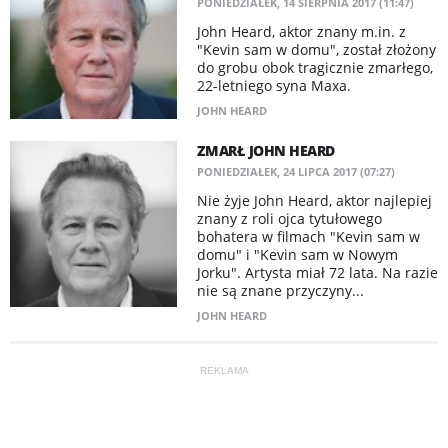
PONIEDZIAŁEK, 14 SIERPNIA 2017 (11:47)
​John Heard, aktor znany m.in. z
"Kevin sam w domu", został złożony
do grobu obok tragicznie zmarłego,
22-letniego syna Maxa.
JOHN HEARD
ZMARŁ JOHN HEARD
PONIEDZIAŁEK, 24 LIPCA 2017 (07:27)
Nie żyje John Heard, aktor najlepiej
znany z roli ojca tytułowego
bohatera w filmach "Kevin sam w
domu" i "Kevin sam w Nowym
Jorku". Artysta miał 72 lata. Na razie
nie są znane przyczyny...
JOHN HEARD
REKLAMA