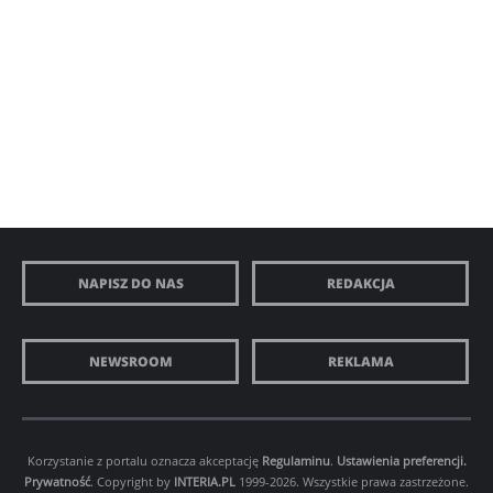
NAPISZ DO NAS
REDAKCJA
NEWSROOM
REKLAMA
Korzystanie z portalu oznacza akceptację
Regulaminu
.
Ustawienia preferencji.
Prywatność
. Copyright by
INTERIA.PL
1999-2026. Wszystkie prawa zastrzeżone.