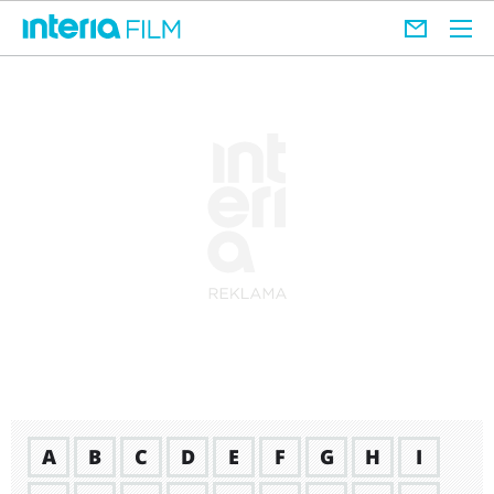
A
B
C
D
E
F
G
H
I