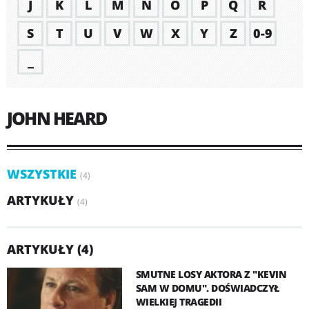
J
K
L
M
N
O
P
Q
R
S
T
U
V
W
X
Y
Z
0-9
_
JOHN HEARD
WSZYSTKIE
(4)
ARTYKUŁY
(4)
ARTYKUŁY (4)
SMUTNE LOSY AKTORA Z "KEVIN
SAM W DOMU". DOŚWIADCZYŁ
WIELKIEJ TRAGEDII