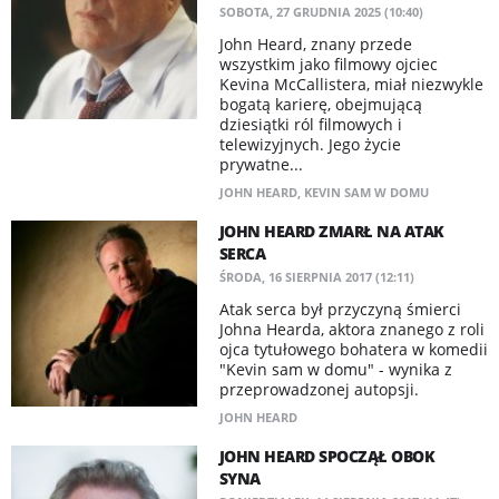
SOBOTA, 27 GRUDNIA 2025 (10:40)
John Heard, znany przede
wszystkim jako filmowy ojciec
Kevina McCallistera, miał niezwykle
bogatą karierę, obejmującą
dziesiątki ról filmowych i
telewizyjnych. Jego życie
prywatne...
JOHN HEARD
,
KEVIN SAM W DOMU
JOHN HEARD ZMARŁ NA ATAK
SERCA
ŚRODA, 16 SIERPNIA 2017 (12:11)
Atak serca był przyczyną śmierci
Johna Hearda, aktora znanego z roli
ojca tytułowego bohatera w komedii
"Kevin sam w domu" - wynika z
przeprowadzonej autopsji.
JOHN HEARD
JOHN HEARD SPOCZĄŁ OBOK
SYNA