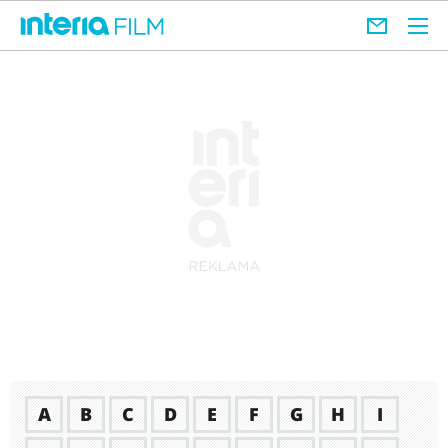
A
B
C
D
E
F
G
H
I