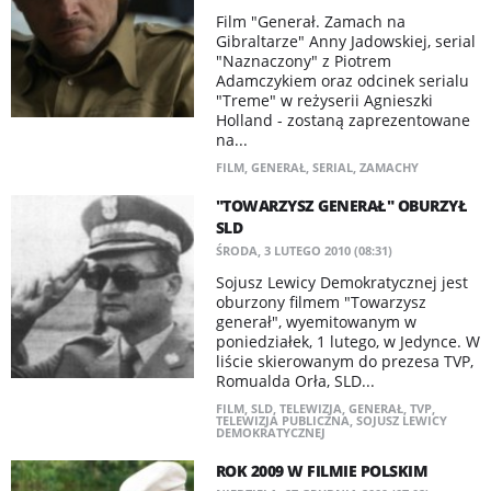
Film "Generał. Zamach na
Gibraltarze" Anny Jadowskiej, serial
"Naznaczony" z Piotrem
Adamczykiem oraz odcinek serialu
"Treme" w reżyserii Agnieszki
Holland - zostaną zaprezentowane
na...
FILM
,
GENERAŁ
,
SERIAL
,
ZAMACHY
"TOWARZYSZ GENERAŁ" OBURZYŁ
SLD
ŚRODA, 3 LUTEGO 2010 (08:31)
Sojusz Lewicy Demokratycznej jest
oburzony filmem "Towarzysz
generał", wyemitowanym w
poniedziałek, 1 lutego, w Jedynce. W
liście skierowanym do prezesa TVP,
Romualda Orła, SLD...
FILM
,
SLD
,
TELEWIZJA
,
GENERAŁ
,
TVP
,
TELEWIZJA PUBLICZNA
,
SOJUSZ LEWICY
DEMOKRATYCZNEJ
ROK 2009 W FILMIE POLSKIM