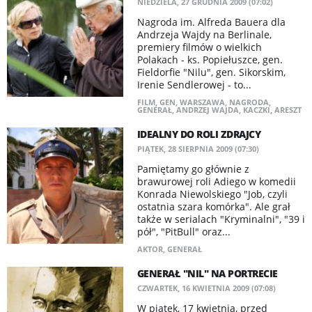
NIEDZIELA, 27 GRUDNIA 2009 (07:02)
Nagroda im. Alfreda Bauera dla
Andrzeja Wajdy na Berlinale,
premiery filmów o wielkich
Polakach - ks. Popiełuszce, gen.
Fieldorfie "Nilu", gen. Sikorskim,
Irenie Sendlerowej - to...
FILM
,
GEN
,
WARSZAWA
,
NAGRODA
,
GENERAŁ
,
ANDRZEJ WAJDA
,
KACZKI
,
ARESZT
IDEALNY DO ROLI ZDRAJCY
PIĄTEK, 28 SIERPNIA 2009 (07:30)
Pamiętamy go głównie z
brawurowej roli Adiego w komedii
Konrada Niewolskiego "Job, czyli
ostatnia szara komórka". Ale grał
także w serialach "Kryminalni", "39 i
pół", "PitBull" oraz...
AKTOR
,
GENERAŁ
GENERAŁ "NIL" NA PORTRECIE
CZWARTEK, 16 KWIETNIA 2009 (07:08)
W piątek, 17 kwietnia, przed