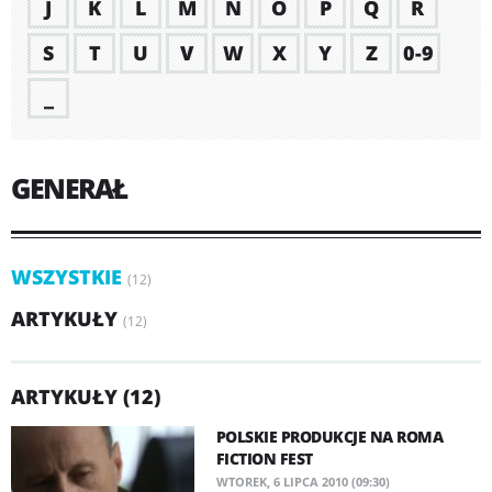
J
K
L
M
N
O
P
Q
R
S
T
U
V
W
X
Y
Z
0-9
_
GENERAŁ
WSZYSTKIE
(12)
ARTYKUŁY
(12)
ARTYKUŁY (12)
POLSKIE PRODUKCJE NA ROMA
FICTION FEST
WTOREK, 6 LIPCA 2010 (09:30)