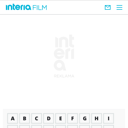
A
B
C
D
E
F
G
H
I