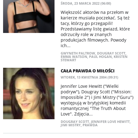
ŚRODA, 23 MARCA 2022 (06:00)
Większość aktorów na przełom w
karierze musiała poczekać. Są też
tacy, którzy go przegapili!
Przedstawiamy listę gwiazd, które
odrzuciły role w znanych
produkcjach filmowych. Powody
ich...
GWYNETH PALTROW
,
DOUGRAY SCOTT
,
EMMA WATSON
,
PAUL HOGAN
,
KRISTEN
STEWART
CAŁA PRAWDA O MIŁOŚCI
WTOREK, 13 KWIETNIA 2004 (09:31)
Jennifer Love Hewitt ("Wielki
podryw"), Dougray Scott ("Mission:
Impossible 2") i Jimi Mistry ("Guru")
występują w brytyjskiej komedii
romantycznej "The Truth About
Love". Zdjęcia...
DOUGRAY SCOTT
,
JENNIFER LOVE HEWITT
,
JIMI MISTRY
,
PRAWDA