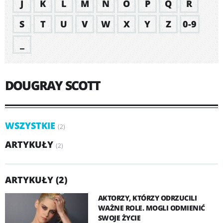
J
K
L
M
N
O
P
Q
R
S
T
U
V
W
X
Y
Z
0-9
_
DOUGRAY SCOTT
WSZYSTKIE
(2)
ARTYKUŁY
(2)
ARTYKUŁY (2)
AKTORZY, KTÓRZY ODRZUCILI
WAŻNE ROLE. MOGLI ODMIENIĆ
SWOJE ŻYCIE