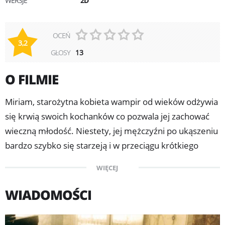
WERSJE
2D
OCEŃ
3,2
GŁOSY
13
O FILMIE
Miriam, starożytna kobieta wampir od wieków odżywia
się krwią swoich kochanków co pozwala jej zachować
wieczną młodość. Niestety, jej mężczyźni po ukąszeniu
bardzo szybko się starzeją i w przeciągu krótkiego
czasu umierają. Podobne nieszczęście spotyka Johna,
WIĘCEJ
młodego chłopaka. Ten udaje się po pomoc do dr Sarah
Roberts, pani naukowiec pracującej nad eliksirem
WIADOMOŚCI
młodości. Kiedy Miriam dowiaduje się o tym rusza
śladem byłego kochanka...