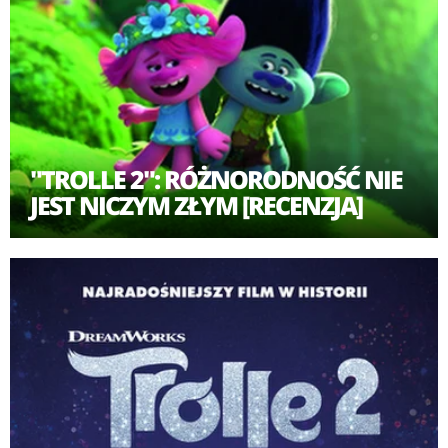
"TROLLE 2": RÓŻNORODNOŚĆ NIE
JEST NICZYM ZŁYM [RECENZJA]