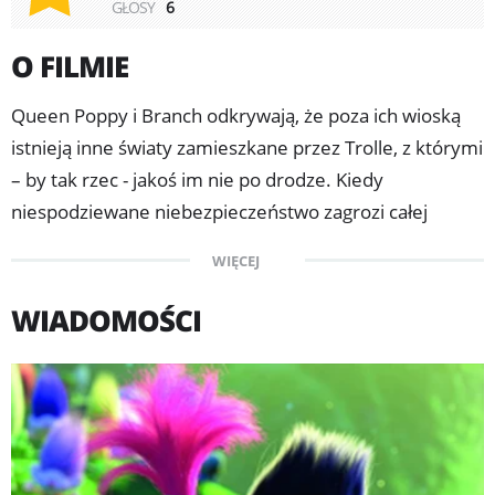
GŁOSY
6
O FILMIE
Queen Poppy i Branch odkrywają, że poza ich wioską
istnieją inne światy zamieszkane przez Trolle, z którymi
– by tak rzec - jakoś im nie po drodze. Kiedy
niespodziewane niebezpieczeństwo zagrozi całej
populacji Trolli, Poppy i Branch oraz ich przyjaciele
WIĘCEJ
wyruszą w wielką podróż przez nowe - niebezpieczne -
lądy, by dokonać niemożliwego: pogodzić ze sobą
WIADOMOŚCI
wszystkie Trolle i połączyć się przeciw wrogowi.