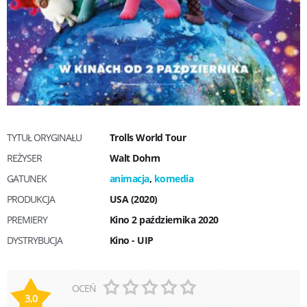
TYTUŁ ORYGINAŁU
Trolls World Tour
REŻYSER
Walt Dohrn
GATUNEK
animacja
,
komedia
PRODUKCJA
USA (2020)
PREMIERY
Kino 2 października 2020
DYSTRYBUCJA
Kino - UIP
OCEŃ
3,0