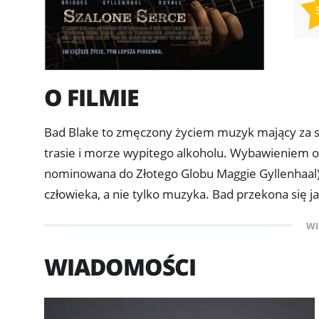
O FILMIE
Bad Blake to zmęczony życiem muzyk mający za s
trasie i morze wypitego alkoholu. Wybawieniem o
nominowana do Złotego Globu Maggie Gyllenhaal) 
człowieka, a nie tylko muzyka. Bad przekona się ja
trasie. Koncertuje po podrzędnych barach; gra sw
WI
piwo i gra w kręgle. Najlepsze na co może liczy
muzyka, który uczył się od Bada, ale w przeciwień
WIADOMOŚCI
występ jest taki sam jak poprzedni, aż pewnej no
Craddock. Niczego jej nie obiecuje, a ona jako s
się nie spodziewa. Mimo to, rodzi się między nimi