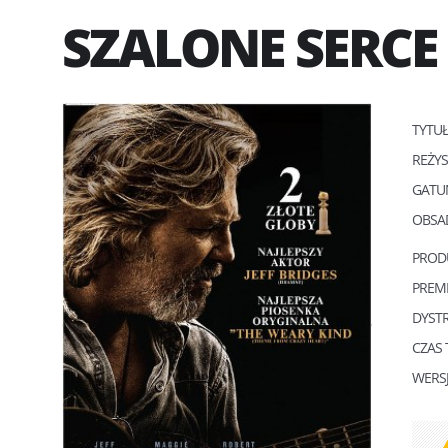
SZALONE SERCE
TYTU
REŻY
GATU
OBSA
PROD
PREM
DYST
CZAS
WERS