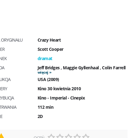
Ł ORYGINAŁU
Crazy Heart
SER
Scott Cooper
NEK
dramat
DA
Jeff Bridges
,
Maggie Gyllenhaal
,
Colin Farrell
więcej
UKCJA
USA (2009)
IERY
Kino 30 kwietnia 2010
RYBUCJA
Kino - Imperial - Cinepix
 TRWANIA
112 min
JE
2D
OCEŃ