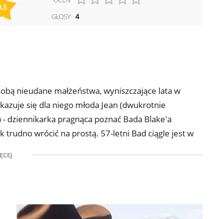
3,5
GŁOSY
4
obą nieudane małżeństwa, wyniszczające lata w
kazuje się dla niego młoda Jean (dwukrotnie
- dziennikarka pragnąca poznać Bada Blake'a
k trudno wrócić na prostą. 57-letni Bad ciągle jest w
oje dawne przeboje podczas gdy publika pije tanie
ĘCEJ
ć to supportowanie Tommy'ego Sweeta - młodego
stwie do swego idola zdobył fortunę i sławę. Każdy
cy w Santa Fe Bad poznaje młodą dziennikarkę Jean
amotna młoda matka doświadczona przez los niczego
 uczucie. Czy Bad, który nie potrafi zadbać o samego