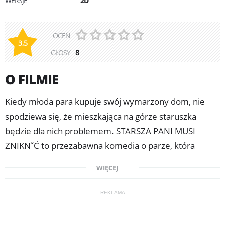
WERSJE
2D
OCEŃ
3,5
GŁOSY
8
O FILMIE
Kiedy młoda para kupuje swój wymarzony dom, nie
spodziewa się, że mieszkająca na górze staruszka
będzie dla nich problemem. STARSZA PANI MUSI
ZNIKNˇĆ to przezabawna komedia o parze, która
myślała, że dostała to wszystko, co chciała – lecz w
WIĘCEJ
rezultacie, dostała więcej niż się mogła spodziewać.
Alex (BEN STILLER) i Nancy (DREW BARRYMORE) to
REKLAMA
młoda, pełna wigoru para mieszkająca w Nowym Yorku
z perspektywą świetlanej przyszłości. Nancy pracuje w