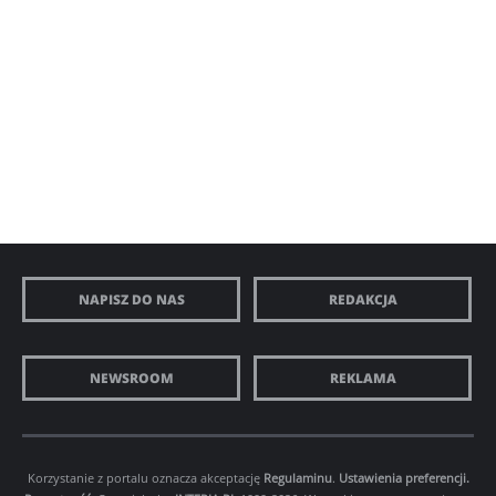
wieku i słabego zdrowia, Alex i Nancy liczą, że
niedogodność wynikająca z towarzystwa słodkiej,
starszej pani będzie tymczasowa. Jednak, droga Pani
Connelly nie jest tak spokojna i słodka jak pierwotnie
zakładali. Jej oczekiwania sprawiają, że Alex i Nancy
muszą się dostosować i włożyć więcej czasu i energii w
ich lokatora niż się spodziewali. Ich błogie dotąd życie
zaczyna przybierać formę walki o przetrwanie, a ich
wymarzony dom nie jest już tym samym.
NAPISZ DO NAS
REDAKCJA
NEWSROOM
REKLAMA
Korzystanie z portalu oznacza akceptację
Regulaminu
.
Ustawienia preferencji.