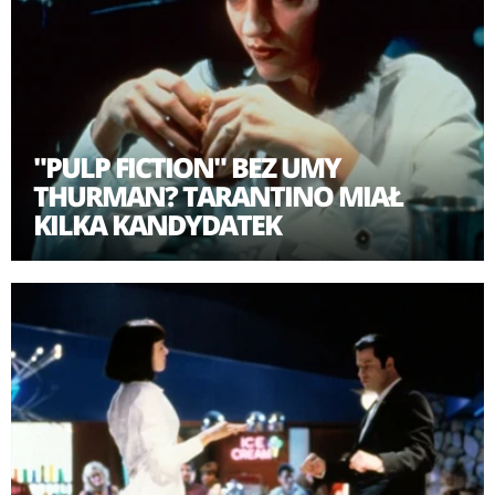
Historię kina można podzielić na okres przed Pulp
Fiction i wszystko, co było po.
"PULP FICTION" BEZ UMY
THURMAN? TARANTINO MIAŁ
KILKA KANDYDATEK