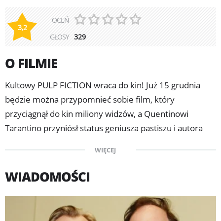
OCEŃ
3,2
GŁOSY
329
O FILMIE
Kultowy PULP FICTION wraca do kin! Już 15 grudnia
będzie można przypomnieć sobie film, który
przyciągnął do kin miliony widzów, a Quentinowi
Tarantino przyniósł status geniusza pastiszu i autora
arcydzieła, które zmieniło oblicze kina. Płatni
WIĘCEJ
mordercy, Jules (Samuel L.Jackson) i Vincent (John
Travolta), dostają zlecenie, by odzyskać z rąk
WIADOMOŚCI
przypadkowych rabusiów tajemniczą walizkę bossa
mafii. Niedość tego, Vincent dostaje kolejną robotę - na
czas nieobecności gangstera w mieście, ma