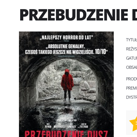
PRZEBUDZENIE 
TYTU
REŻY
GATU
OBSA
PROD
PREM
DYST