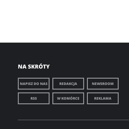
NA SKRÓTY
NAPISZ DO NAS
REDAKCJA
NEWSROOM
RSS
W KOMÓRCE
REKLAMA