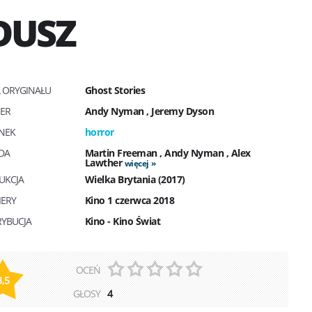
DUSZ
Ł ORYGINAŁU
Ghost Stories
SER
Andy Nyman
,
Jeremy Dyson
NEK
horror
DA
Martin Freeman
,
Andy Nyman
,
Alex
Lawther
więcej
UKCJA
Wielka Brytania (2017)
IERY
Kino 1 czerwca 2018
RYBUCJA
Kino - Kino Świat
OCEŃ
3,5
GŁOSY
4