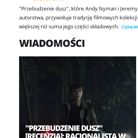
"Przebudzenie dusz", które Andy Nyman i Jeremy
autorstwa, przywołuje tradycję filmowych kolekcji u
większej niż suma jego części składowych.
Czytaj wi
WIADOMOŚCI
"PRZEBUDZENIE DUSZ"
[RECENZJA]: RACJONALISTA W