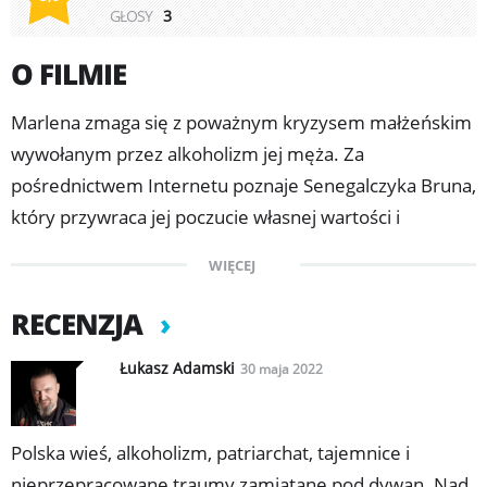
GŁOSY
3
O FILMIE
Marlena zmaga się z poważnym kryzysem małżeńskim
wywołanym przez alkoholizm jej męża. Za
pośrednictwem Internetu poznaje Senegalczyka Bruna,
który przywraca jej poczucie własnej wartości i
kobiecości. Okazuje się jednak, że mężczyzna ma
WIĘCEJ
wobec niej nieco inne zamiary niż stworzenie związku.
RECENZJA
Łukasz Adamski
30 maja 2022
Polska wieś, alkoholizm, patriarchat, tajemnice i
nieprzepracowane traumy zamiatane pod dywan. Nad