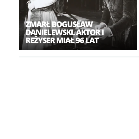
ZMARŁ BOGUSŁAW
DANIELEWSKI. AKTOR I
REŻYSER MIAŁ 96 LAT