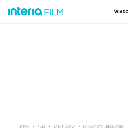
WIADO
INTERIA
FILM
BAZA FILMÓW
NA KŁOPOTY... BEDNARSKI