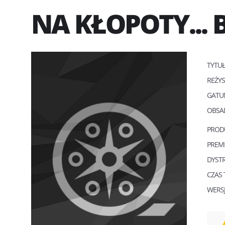
NA KŁOPOTY...
TYTU
REŻY
GATU
OBSA
PROD
PREM
DYST
CZAS
WERS