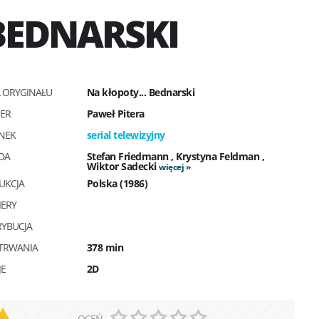
 BEDNARSKI
Ł ORYGINAŁU
Na kłopoty... Bednarski
SER
Paweł Pitera
NEK
serial telewizyjny
DA
Stefan Friedmann
,
Krystyna Feldman
,
Wiktor Sadecki
więcej
UKCJA
Polska (1986)
IERY
RYBUCJA
 TRWANIA
378 min
JE
2D
OCEŃ