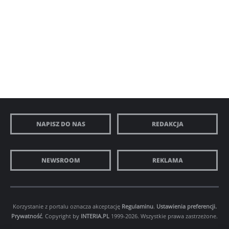
NAPISZ DO NAS
REDAKCJA
NEWSROOM
REKLAMA
Korzystanie z portalu oznacza akceptację
Regulaminu
.
Ustawienia preferencji.
Prywatność
. Copyright by
INTERIA.PL
1999-2026. Wszystkie prawa zastrzeżone.