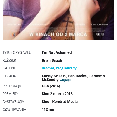
TYTUŁ ORYGINAŁU
I'm Not Ashamed
REŻYSER
Brian Baugh
GATUNEK
dramat
,
biograficzny
OBSADA
Masey McLain
,
Ben Davies
,
Cameron
McKendry
więcej
PRODUKCJA
USA (2016)
PREMIERY
Kino 2 marca 2018
DYSTRYBUCJA
Kino - Kondrat-Media
CZAS TRWANIA
112 min