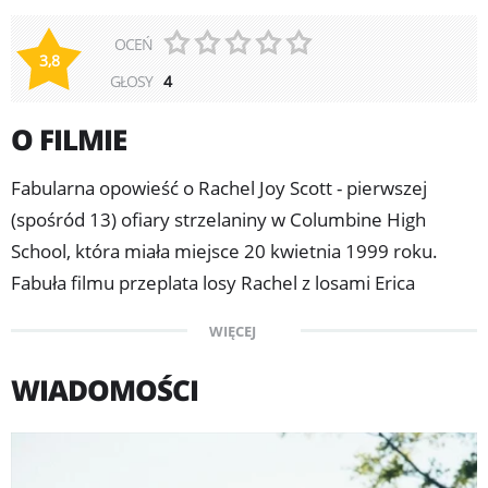
OCEŃ
3,8
GŁOSY
4
O FILMIE
Fabularna opowieść o Rachel Joy Scott - pierwszej
(spośród 13) ofiary strzelaniny w Columbine High
School, która miała miejsce 20 kwietnia 1999 roku.
Fabuła filmu przeplata losy Rachel z losami Erica
Harrisa i Dylana Klebolda, dwóch uczniów szkoły i
WIĘCEJ
sprawców szkolnej masakry. Film powstał na kanwie
historii Rachel, a także odnalezionych po śmierci
WIADOMOŚCI
pamiętników dziewczyny.