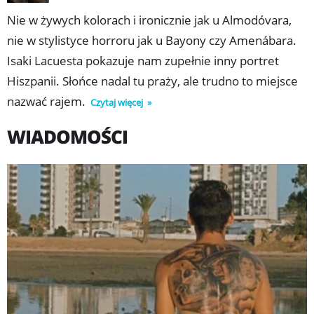
którego życie też nie jest beztroskie. Film Lacuesty jest
Nie w żywych kolorach i ironicznie jak u Almodóvara,
intymny, skupiony na postaciach, ich gestach i ciałach, a
nie w stylistyce horroru jak u Bayony czy Amenábara.
jednocześnie żywiołowy jak flamenco i epicki w
Isaki Lacuesta pokazuje nam zupełnie inny portret
ukazaniu kilkunastu lat z życia rodzeństwa. Kreśląc
Hiszpanii. Słońce nadal tu praży, ale trudno to miejsce
pejzaż społeczny biednego Południa, reżyser unika
nazwać rajem.
Czytaj więcej
protekcjonalnego tonu, ujmuje zaś czułością i
WIADOMOŚCI
szacunkiem, z jakimi podchodzi do bohaterów. Z
niepozornych momentów udaje się Lacueście nakreślić
melancholijny portret trudnej braterskiej miłości, który
staje się także obrazem męskości w kryzysie
nienadążającej za współczesnością.