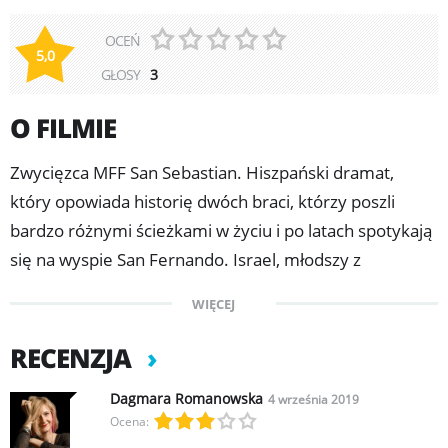
OCEŃ
5,0
GŁOSY
3
O FILMIE
Zwycięzca MFF San Sebastian. Hiszpański dramat,
który opowiada historię dwóch braci, którzy poszli
bardzo różnymi ścieżkami w życiu i po latach spotykają
się na wyspie San Fernando. Israel, młodszy z
rodzeństwa, właśnie wychodzi z więzienia. Chce zacząć
WIĘCEJ
wszystko od nowa, ale w nękanej bezrobociem
Andaluzji trudno o pracę. Żyje w poczuciu, że oprócz
RECENZJA
prochów, odsiadki i śmierci rodzinne miasto nic mu nie
Dagmara Romanowska
4 września 2019
oferuje. Od zejścia na przestępczą ścieżkę próbuje
Ocena:
chłopaka odwieść starszy brat Cheíto, marynarz,