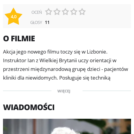
OCEŃ
4,0
GŁOSY
11
O FILMIE
Akcja jego nowego filmu toczy się w Lizbonie.
Instruktor Ian z Wielkiej Brytanii uczy orientacji w
przestrzeni międzynarodową grupę dzieci - pacjentów
kliniki dla niewidomych. Posługuje się techniką
echolokacji. Sam także jest niewidomy. Podopiecznym
WIĘCEJ
tłumaczy, że również człowiek niewidomy potrafi
zobaczyć wiele rzeczy. Zwraca też uwagę, że w
WIADOMOŚCI
przypadku ludzi, którzy nie są niewidomi, "patrzeć" nie
zawsze równoznaczne jest z "widzieć". Podopieczną
instruktora zostaje również osoba dorosła - młoda