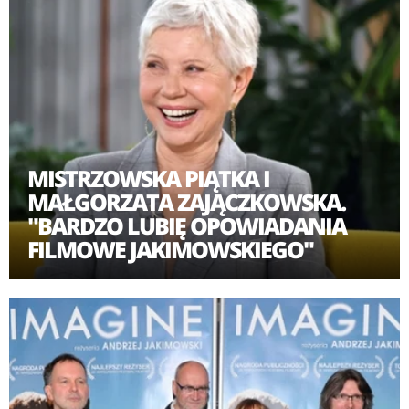
Niemka Ewa, wrażliwa i zamknięta w sobie. Kobieta
pragnie wyjść pewnego dnia na ulicę i przemierzać
miasto bez konieczności wspomagania się laską dla
niewidomych. Ian staje się jej przewodnikiem, uczy
Ewę, jak rozpoznawać otoczenie bez używania wzroku,
wsłuchując się w dźwięki, czując zapachy.
MISTRZOWSKA PIĄTKA I
MAŁGORZATA ZAJĄCZKOWSKA.
"BARDZO LUBIĘ OPOWIADANIA
FILMOWE JAKIMOWSKIEGO"