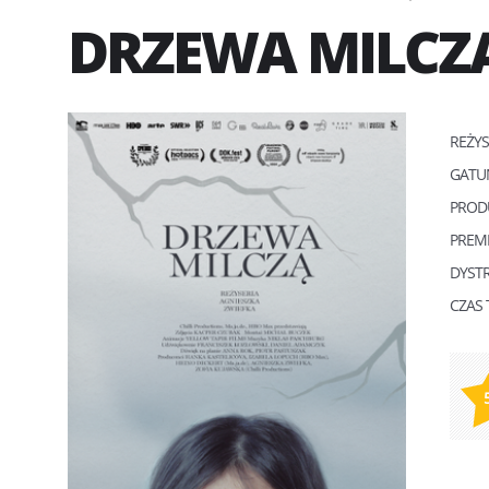
DRZEWA MILCZ
REŻY
GATU
PROD
PREM
DYST
CZAS