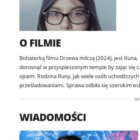
O FILMIE
Bohaterką filmu Drzewa milczą (2024), jest Runa, 
dorosnąć w przyspieszonym tempie by zając się c
ojcem. Rodzina Runy, jak wiele osób uchodźczych 
prześladowaniami. Sprawa odbiła się szerokim ech
nienarodzonym dzieckiem zmarła w szpitalu w sku
WI
piątkę dzieci, w tym jedyną córkę, Runę. Agnieszk
uchodźców i wywiązała się między nimi szczególna w
WIADOMOŚCI
spokój i bezpieczny dom w Sopocie, gdzie mieszka 