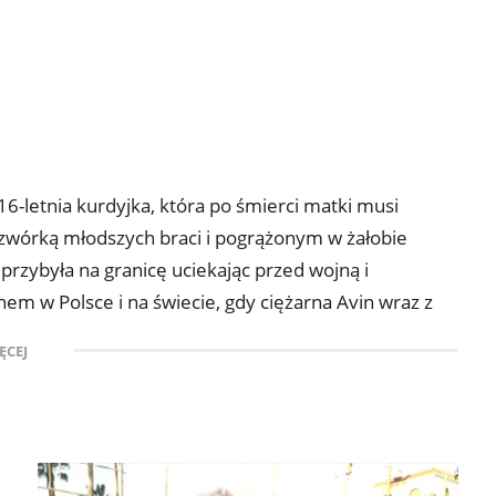
16-letnia kurdyjka, która po śmierci matki musi
zwórką młodszych braci i pogrążonym w żałobie
przybyła na granicę uciekając przed wojną i
em w Polsce i na świecie, gdy ciężarna Avin wraz z
tek wyziębienia w przygranicznym lesie, osierocając
ĘCEJ
a spotkała rodzinę świeżo po tragedii w ośrodku dla
ięź, dzięki której powstał film, a rodzina odnalazła
do dziś dzięki wsparciu miasta.