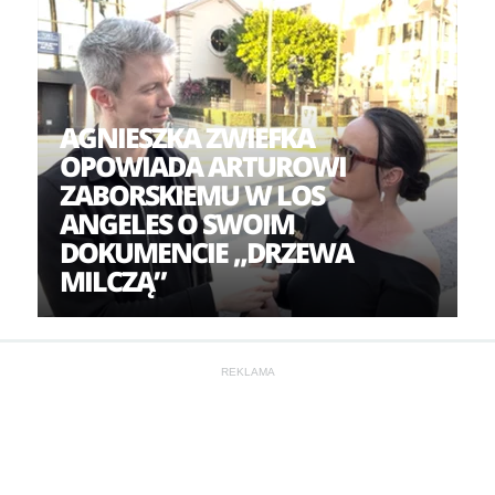
AGNIESZKA ZWIEFKA
OPOWIADA ARTUROWI
ZABORSKIEMU W LOS
ANGELES O SWOIM
DOKUMENCIE „DRZEWA
MILCZĄ”
REKLAMA