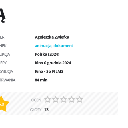
Ą
SER
Agnieszka Zwiefka
NEK
animacja
,
dokument
UKCJA
Polska (2024)
IERY
Kino 6 grudnia 2024
RYBUCJA
Kino - So FILMS
 TRWANIA
84 min
OCEŃ
5,0
GŁOSY
13