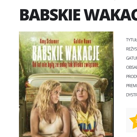
BABSKIE WAKAC
TYTU
REŻY
GATU
OBSA
PROD
PREM
DYST