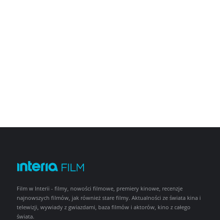
Film w Interii - filmy, nowości filmowe, premiery kinowe, recenzje
najnowszych filmów, jak również stare filmy. Aktualności ze świata kina i
telewizji, wywiady z gwiazdami, baza filmów i aktorów, kino z całego
świata.