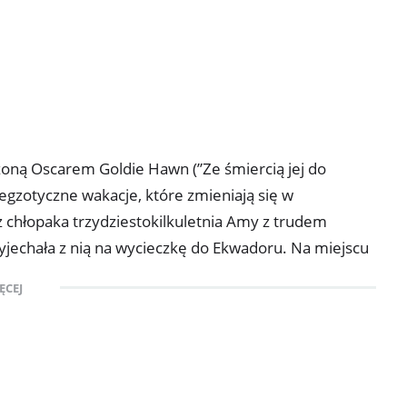
oną Oscarem Goldie Hawn (”Ze śmiercią jej do
 egzotyczne wakacje, które zmieniają się w
 chłopaka trzydziestokilkuletnia Amy z trudem
jechała z nią na wycieczkę do Ekwadoru. Na miejscu
jomego i wywiezione do dżungli. Od ich samych - i
ĘCEJ
im się wyprowadzić w pole porywaczy i wrócić do