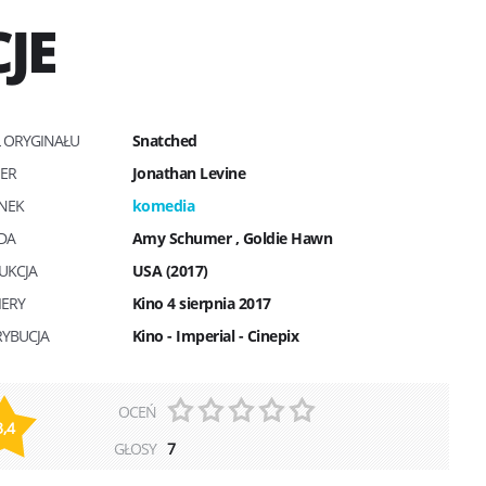
JE
Ł ORYGINAŁU
Snatched
SER
Jonathan Levine
NEK
komedia
DA
Amy Schumer
,
Goldie Hawn
UKCJA
USA (2017)
IERY
Kino 4 sierpnia 2017
RYBUCJA
Kino - Imperial - Cinepix
OCEŃ
3,4
GŁOSY
7