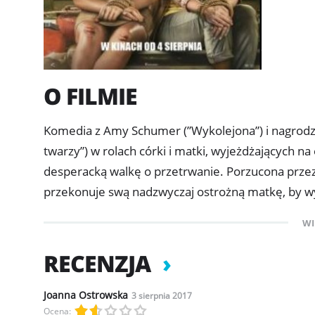
O FILMIE
Komedia z Amy Schumer (”Wykolejona”) i nagrodz
twarzy”) w rolach córki i matki, wyjeżdżających na
desperacką walkę o przetrwanie. Porzucona przez
przekonuje swą nadzwyczaj ostrożną matkę, by wy
zostają porwane przez przypadkowo poznanego zna
WI
siły łączących je więzi - zależeć będzie, czy uda 
cywilizacji
RECENZJA
Joanna Ostrowska
3 sierpnia 2017
Ocena: