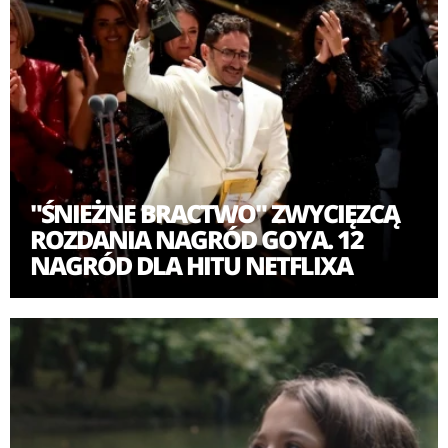
kobiety z rodziny przyjrzą się własnym wyborom i
stłumionym pragnieniom. Dziecięcy bunt przypomni
im, że prawdę o sobie można manifestować na wiele
sposobów.
"ŚNIEŻNE BRACTWO" ZWYCIĘZCĄ
ROZDANIA NAGRÓD GOYA. 12
NAGRÓD DLA HITU NETFLIXA