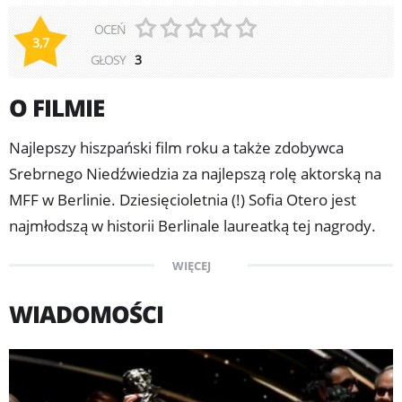
OCEŃ
3,7
GŁOSY
3
O FILMIE
Najlepszy hiszpański film roku a także zdobywca
Srebrnego Niedźwiedzia za najlepszą rolę aktorską na
MFF w Berlinie. Dziesięcioletnia (!) Sofia Otero jest
najmłodszą w historii Berlinale laureatką tej nagrody.
W „20 000 gatunków pszczół” wciela się w postać, która
WIĘCEJ
pewnego upalnego lata, pośród brzęczących uli,
basenowego gwaru i rodzinnych kłótni, zacznie
WIADOMOŚCI
gorączkowo szukać swojego miejsca w roju. Dziecko,
które zakwestionuje zastane normy, zasady i tradycje,
sprawi, że na jaw wyjdą długo skrywane tajemnice, a