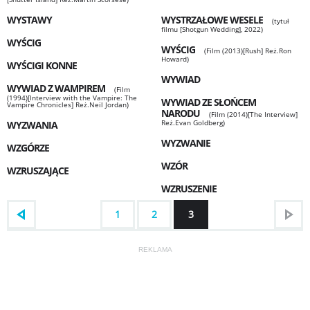
WYSTAWY
WYSTRZAŁOWE WESELE
(tytuł
filmu [Shotgun Wedding], 2022)
WYŚCIG
WYŚCIG
(Film (2013)[Rush] Reż.Ron
Howard)
WYŚCIGI KONNE
WYWIAD
WYWIAD Z WAMPIREM
(Film
(1994)[Interview with the Vampire: The
WYWIAD ZE SŁOŃCEM
Vampire Chronicles] Reż.Neil Jordan)
NARODU
(Film (2014)[The Interview]
Reż.Evan Goldberg)
WYZWANIA
WYZWANIE
WZGÓRZE
WZÓR
WZRUSZAJĄCE
WZRUSZENIE
1
2
3
REKLAMA