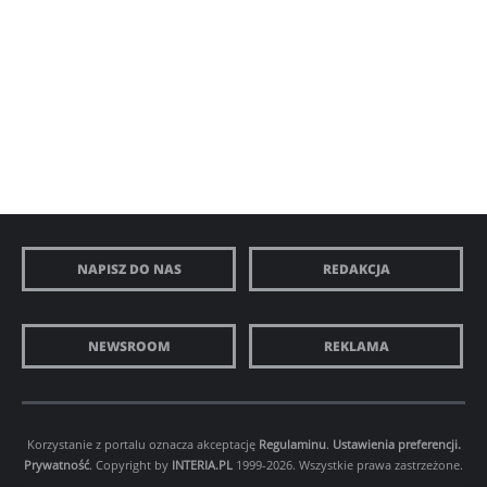
NAPISZ DO NAS
REDAKCJA
NEWSROOM
REKLAMA
Korzystanie z portalu oznacza akceptację
Regulaminu
.
Ustawienia preferencji.
Prywatność
. Copyright by
INTERIA.PL
1999-2026. Wszystkie prawa zastrzeżone.