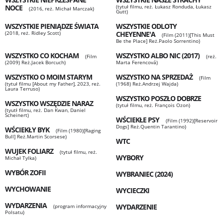
NOCE
(tytuł filmu, reż. Łukasz Ronduda, Łukasz
(2016, reż. Michał Marczak)
Gutt)
WSZYSTKIE PIENIĄDZE ŚWIATA
WSZYSTKIE ODLOTY
(2018, reż. Ridley Scott)
CHEYENNE'A
(Film (2011)[This Must
Be the Place] Reż.Paolo Sorrentino)
WSZYSTKO CO KOCHAM
WSZYSTKO ALBO NIC (2017)
(Film
(reż.
(2009) Reż.Jacek Borcuch)
Marta Ferencová)
WSZYSTKO O MOIM STARYM
WSZYSTKO NA SPRZEDAŻ
(Film
(tytuł filmu [About my Father], 2023, reż.
(1968) Reż.Andrzej Wajda)
Laura Terruso)
WSZYSTKO POSZŁO DOBRZE
WSZYSTKO WSZĘDZIE NARAZ
(tytuł filmu, reż. François Ozon)
(tyutł filmu, reż. Dan Kwan, Daniel
Scheinert)
WŚCIEKŁE PSY
(Film (1992)[Reservoir
Dogs] Reż.Quentin Tarantino)
WŚCIEKŁY BYK
(Film (1980)[Raging
Bull] Reż.Martin Scorsese)
WTC
WUJEK FOLIARZ
(tytuł filmu, reż.
WYBORY
Michał Tylka)
WYBÓR ZOFII
WYBRANIEC (2024)
WYCHOWANIE
WYCIECZKI
WYDARZENIA
WYDARZENIE
(program informacyjny
Polsatu)