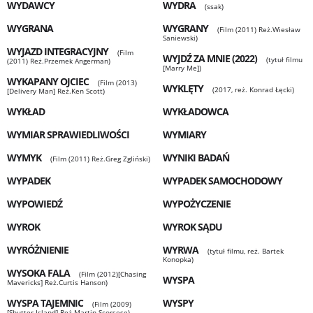
WYDAWCY
WYDRA
(ssak)
WYGRANA
WYGRANY
(Film (2011) Reż.Wiesław
Saniewski)
WYJAZD INTEGRACYJNY
(Film
WYJDŹ ZA MNIE (2022)
(tytuł filmu
(2011) Reż.Przemek Angerman)
[Marry Me])
WYKAPANY OJCIEC
(Film (2013)
WYKLĘTY
(2017, reż. Konrad Łęcki)
[Delivery Man] Reż.Ken Scott)
WYKŁAD
WYKŁADOWCA
WYMIAR SPRAWIEDLIWOŚCI
WYMIARY
WYMYK
WYNIKI BADAŃ
(Film (2011) Reż.Greg Zgliński)
WYPADEK
WYPADEK SAMOCHODOWY
WYPOWIEDŹ
WYPOŻYCZENIE
WYROK
WYROK SĄDU
WYRÓŻNIENIE
WYRWA
(tytuł filmu, reż. Bartek
Konopka)
WYSOKA FALA
(Film (2012)[Chasing
WYSPA
Mavericks] Reż.Curtis Hanson)
WYSPA TAJEMNIC
WYSPY
(Film (2009)
[Shutter Island] Reż.Martin Scorsese)