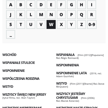
A
B
C
D
E
F
G
H
I
J
K
L
M
N
O
P
Q
R
S
T
U
V
W
X
Y
Z
0-9
_
WSCHÓD
WSPANIAŁA
(Film (2012)[Populaire]
Reż.Régis Roinsard)
WSPANIAŁE STULECIE
WSPOMNIENIA
WSPOMNIENIE
WSPOMNIENIE LATA
(2016, reż.
Adam Guziński)
WSPÓŁCZESNA RODZINA
WSTYD
(Film (2011)[Shame] Reż.Steve
WSTYD
McQueen)
WSZYSCY JESTEŚMY
WSZYSCY ŚWIĘCI NEW JERSEY
CHRYSTUSAMI
(tytuł filmu, reż. Alan Taylor)
(Film (2006)
Reż.Marek Koterski)
WSZYSTKIE NIEPRZESPANE
WSZYSTKIE NASZE STRACHY