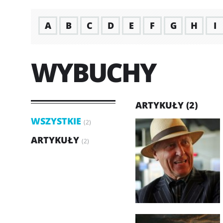
A
B
C
D
E
F
G
H
I
WYBUCHY
ARTYKUŁY (2)
WSZYSTKIE
(2)
ARTYKUŁY
(2)