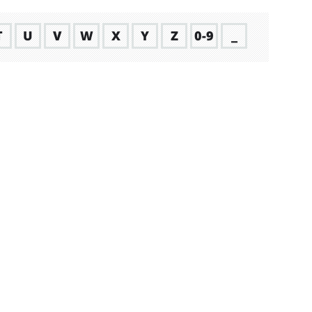
T
U
V
W
X
Y
Z
0-9
_