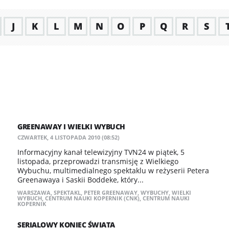
J
K
L
M
N
O
P
Q
R
S
GREENAWAY I WIELKI WYBUCH
CZWARTEK, 4 LISTOPADA 2010 (08:52)
Informacyjny kanał telewizyjny TVN24 w piątek, 5
listopada, przeprowadzi transmisję z Wielkiego
Wybuchu, multimedialnego spektaklu w reżyserii Petera
Greenawaya i Saskii Boddeke, który...
WARSZAWA
,
SPEKTAKL
,
PETER GREENAWAY
,
WYBUCHY
,
WIELKI
WYBUCH
,
CENTRUM NAUKI KOPERNIK (CNK)
,
CENTRUM NAUKI
KOPERNIK
SERIALOWY KONIEC ŚWIATA