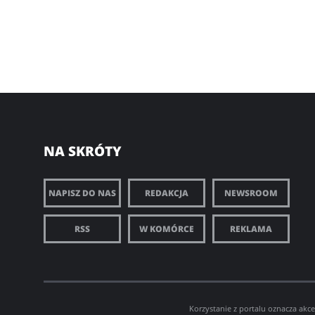
NA SKRÓTY
NAPISZ DO NAS
REDAKCJA
NEWSROOM
RSS
W KOMÓRCE
REKLAMA
Korzystanie z portalu oznacza akc