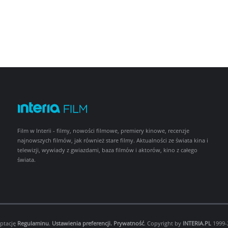
Film w Interii - filmy, nowości filmowe, premiery kinowe, recenzje
najnowszych filmów, jak również stare filmy. Aktualności ze świata kina i
telewizji, wywiady z gwiazdami, baza filmów i aktorów, kino z całego
świata.
eptację
Regulaminu
.
Ustawienia preferencji.
Prywatność
. Copyright by
INTERIA.PL
1999-2