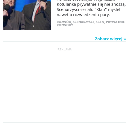
Kotulanka prywatnie się nie znoszą.
Scenarzyści serialu "Klan" myśleli
nawet o rozwiedzeniu pary.
ROZWÓD
,
SCENARZYŚCI
,
KLAN
,
PRYWATNIE
,
ROZWODY
Zobacz więcej »
REKLAMA