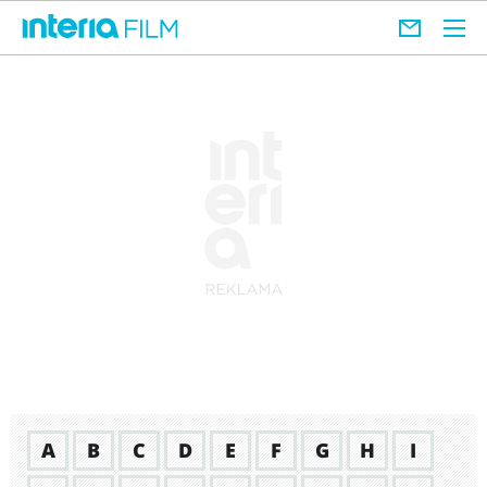
A
B
C
D
E
F
G
H
I