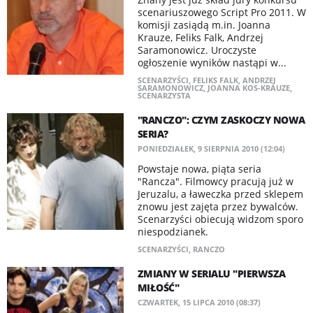
scenariuszowego Script Pro 2011. W
komisji zasiądą m.in. Joanna
Krauze, Feliks Falk, Andrzej
Saramonowicz. Uroczyste
ogłoszenie wyników nastąpi w...
SCENARZYŚCI
,
FELIKS FALK
,
ANDRZEJ
SARAMONOWICZ
,
JOANNA KOS-KRAUZE
,
SCENARZYSTA
"RANCZO": CZYM ZASKOCZY NOWA
SERIA?
PONIEDZIAŁEK, 9 SIERPNIA 2010 (12:04)
Powstaje nowa, piąta seria
"Rancza". Filmowcy pracują już w
Jeruzalu, a ławeczka przed sklepem
znowu jest zajęta przez bywalców.
Scenarzyści obiecują widzom sporo
niespodzianek.
SCENARZYŚCI
,
RANCZO
ZMIANY W SERIALU "PIERWSZA
MIŁOŚĆ"
CZWARTEK, 15 LIPCA 2010 (08:37)