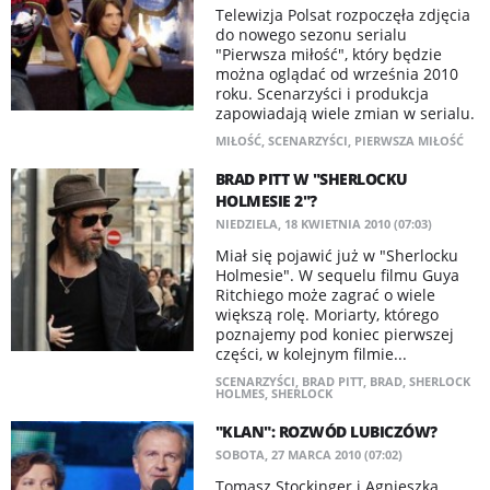
Telewizja Polsat rozpoczęła zdjęcia
do nowego sezonu serialu
"Pierwsza miłość", który będzie
można oglądać od września 2010
roku. Scenarzyści i produkcja
zapowiadają wiele zmian w serialu.
MIŁOŚĆ
,
SCENARZYŚCI
,
PIERWSZA MIŁOŚĆ
BRAD PITT W "SHERLOCKU
HOLMESIE 2"?
NIEDZIELA, 18 KWIETNIA 2010 (07:03)
Miał się pojawić już w "Sherlocku
Holmesie". W sequelu filmu Guya
Ritchiego może zagrać o wiele
większą rolę. Moriarty, którego
poznajemy pod koniec pierwszej
części, w kolejnym filmie...
SCENARZYŚCI
,
BRAD PITT
,
BRAD
,
SHERLOCK
HOLMES
,
SHERLOCK
"KLAN": ROZWÓD LUBICZÓW?
SOBOTA, 27 MARCA 2010 (07:02)
Tomasz Stockinger i Agnieszka