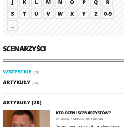
J
K
L
M
N
O
P
Q
R
S
T
U
V
W
X
Y
Z
0-9
_
SCENARZYŚCI
WSZYSTKIE
(20)
ARTYKUŁY
(20)
ARTYKUŁY (20)
KTO OCENI SCENARZYSTÓW?
WTOREK, 8 MARCA 2011 (08:08)
Znany jest już skład jury konkursu