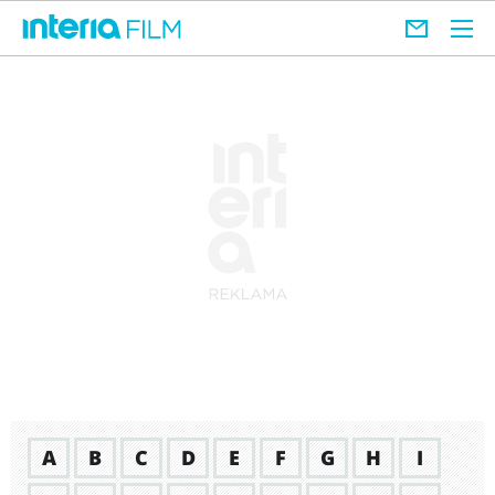
A
B
C
D
E
F
G
H
I