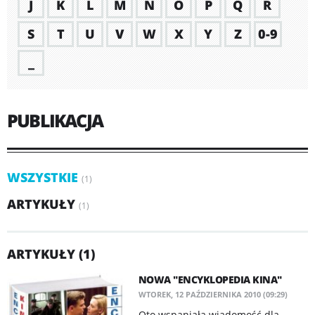
J
K
L
M
N
O
P
Q
R
S
T
U
V
W
X
Y
Z
0-9
_
PUBLIKACJA
WSZYSTKIE
(1)
ARTYKUŁY
(1)
ARTYKUŁY (1)
NOWA "ENCYKLOPEDIA KINA"
WTOREK, 12 PAŹDZIERNIKA 2010 (09:29)
Oto wspaniała wiadomość dla