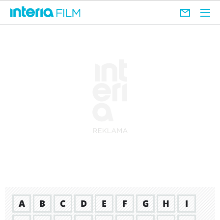
A
B
C
D
E
F
G
H
I