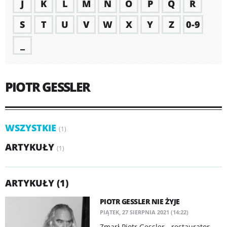
J
K
L
M
N
O
P
Q
R
S
T
U
V
W
X
Y
Z
0-9
_
PIOTR GESSLER
WSZYSTKIE
(1)
ARTYKUŁY
(1)
ARTYKUŁY (1)
PIOTR GESSLER NIE ŻYJE
PIĄTEK, 27 SIERPNIA 2021 (14:22)
Zmarł Piotr Gessler - restaurator,