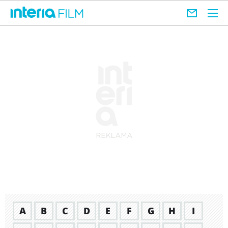
A
B
C
D
E
F
G
H
I