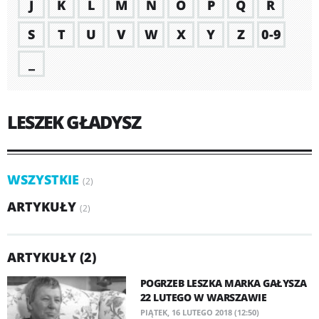
J
K
L
M
N
O
P
Q
R
S
T
U
V
W
X
Y
Z
0-9
_
LESZEK GŁADYSZ
WSZYSTKIE
(2)
ARTYKUŁY
(2)
ARTYKUŁY (2)
POGRZEB LESZKA MARKA GAŁYSZA
22 LUTEGO W WARSZAWIE
PIĄTEK, 16 LUTEGO 2018 (12:50)