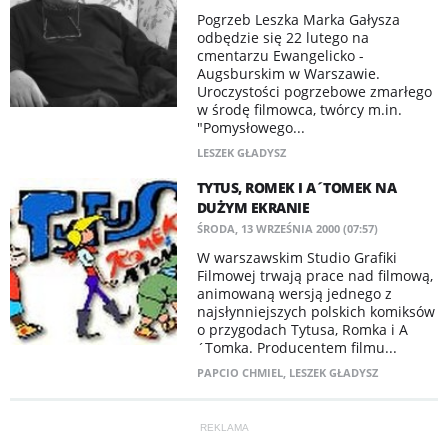
Pogrzeb Leszka Marka Gałysza
odbędzie się 22 lutego na
cmentarzu Ewangelicko -
Augsburskim w Warszawie.
Uroczystości pogrzebowe zmarłego
w środę filmowca, twórcy m.in.
"Pomysłowego...
LESZEK GŁADYSZ
TYTUS, ROMEK I A´TOMEK NA
DUŻYM EKRANIE
ŚRODA, 13 WRZEŚNIA 2000 (07:57)
W warszawskim Studio Grafiki
Filmowej trwają prace nad filmową,
animowaną wersją jednego z
najsłynniejszych polskich komiksów
o przygodach Tytusa, Romka i A
´Tomka. Producentem filmu...
PAPCIO CHMIEL
,
LESZEK GŁADYSZ
REKLAMA