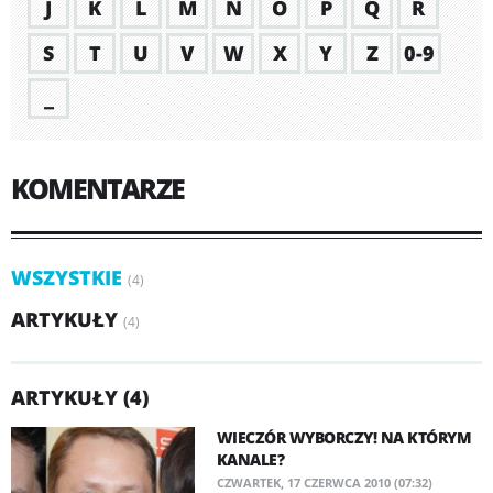
J
K
L
M
N
O
P
Q
R
S
T
U
V
W
X
Y
Z
0-9
_
KOMENTARZE
WSZYSTKIE
(4)
ARTYKUŁY
(4)
ARTYKUŁY (4)
WIECZÓR WYBORCZY! NA KTÓRYM
KANALE?
CZWARTEK, 17 CZERWCA 2010 (07:32)