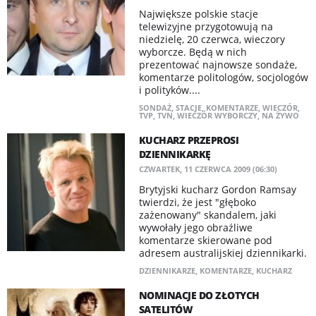
Największe polskie stacje
telewizyjne przygotowują na
niedzielę, 20 czerwca, wieczory
wyborcze. Będą w nich
prezentować najnowsze sondaże,
komentarze politologów, socjologów
i polityków....
SONDAŻ
,
STACJE
,
KOMENTARZE
,
WIECZÓR
,
TVP
,
TVN
,
WIECZÓR WYBORCZY
,
NA ŻYWO
KUCHARZ PRZEPROSI
DZIENNIKARKĘ
CZWARTEK, 11 CZERWCA 2009 (06:30)
Brytyjski kucharz Gordon Ramsay
twierdzi, że jest "głęboko
zażenowany" skandalem, jaki
wywołały jego obraźliwe
komentarze skierowane pod
adresem australijskiej dziennikarki.
DZIENNIKARZE
,
KOMENTARZE
,
KUCHARZ
NOMINACJE DO ZŁOTYCH
SATELITÓW