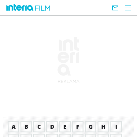
A
B
C
D
E
F
G
H
I