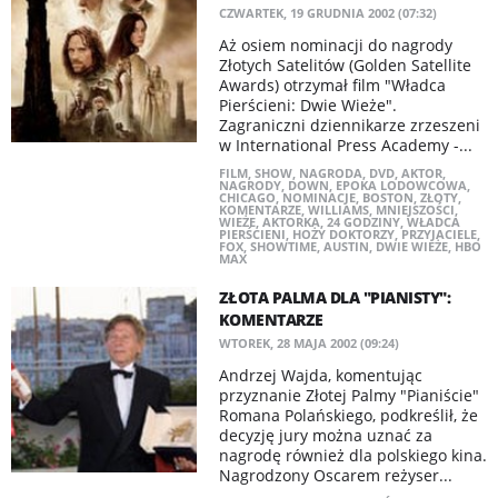
CZWARTEK, 19 GRUDNIA 2002 (07:32)
Aż osiem nominacji do nagrody
Złotych Satelitów (Golden Satellite
Awards) otrzymał film "Władca
Pierścieni: Dwie Wieże".
Zagraniczni dziennikarze zrzeszeni
w International Press Academy -...
FILM
,
SHOW
,
NAGRODA
,
DVD
,
AKTOR
,
NAGRODY
,
DOWN
,
EPOKA LODOWCOWA
,
CHICAGO
,
NOMINACJE
,
BOSTON
,
ZŁOTY
,
KOMENTARZE
,
WILLIAMS
,
MNIEJSZOŚCI
,
WIEŻE
,
AKTORKA
,
24 GODZINY
,
WŁADCA
PIERŚCIENI
,
HOŻY DOKTORZY
,
PRZYJACIELE
,
FOX
,
SHOWTIME
,
AUSTIN
,
DWIE WIEŻE
,
HBO
MAX
ZŁOTA PALMA DLA "PIANISTY":
KOMENTARZE
WTOREK, 28 MAJA 2002 (09:24)
Andrzej Wajda, komentując
przyznanie Złotej Palmy "Pianiście"
Romana Polańskiego, podkreślił, że
decyzję jury można uznać za
nagrodę również dla polskiego kina.
Nagrodzony Oscarem reżyser...