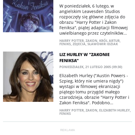
W poniedziałek, 6 lutego, w
angielskim Leavesden Studios
rozpoczęły się główne zdjęcia do
obrazu "Harry Potter i Zakon
Feniksa", piątej adaptacji filmowej
uwielbianego przez czytelników...
HARRY POTTER
,
ZAKON
,
KRÓL ARTUR
,
FENIKS
,
ZDJECIA
,
SŁAWOMIR IDZIAK
LIZ HURLEY W "ZAKONIE
FENIKSA"
PONIEDZIAŁEK, 21 LUTEGO 2005 (09:30)
Elizabeth Hurley ("Austin Powers -
Szpieg, który nie umiera nigdy")
wystąpi w filmowej ekranizacji
piątego tomu przygód małego
czarodzieja, obrazie "Harry Potter i
Zakon Feniksa". Podobno...
HARRY POTTER
,
ZAKON
,
ELIZABETH HURLEY
,
FENIKS
REKLAMA