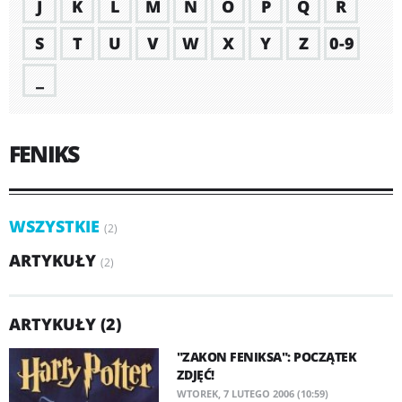
J
K
L
M
N
O
P
Q
R
S
T
U
V
W
X
Y
Z
0-9
_
FENIKS
WSZYSTKIE
(2)
ARTYKUŁY
(2)
ARTYKUŁY (2)
"ZAKON FENIKSA": POCZĄTEK
ZDJĘĆ!
WTOREK, 7 LUTEGO 2006 (10:59)