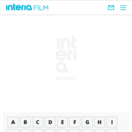
A
B
C
D
E
F
G
H
I