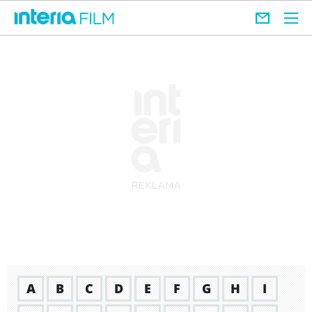
A
B
C
D
E
F
G
H
I