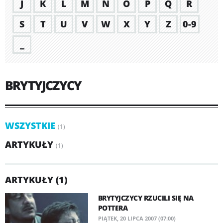
J
K
L
M
N
O
P
Q
R
S
T
U
V
W
X
Y
Z
0-9
_
BRYTYJCZYCY
WSZYSTKIE
(1)
ARTYKUŁY
(1)
ARTYKUŁY (1)
BRYTYJCZYCY RZUCILI SIĘ NA
POTTERA
PIĄTEK, 20 LIPCA 2007 (07:00)