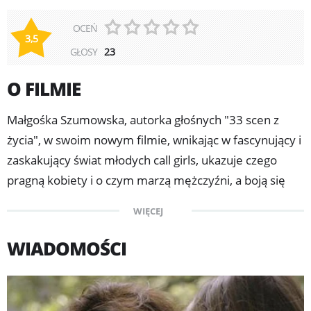
OCEŃ
3,5
GŁOSY
23
O FILMIE
Małgośka Szumowska, autorka głośnych "33 scen z
życia", w swoim nowym filmie, wnikając w fascynujący i
zaskakujący świat młodych call girls, ukazuje czego
pragną kobiety i o czym marzą mężczyźni, a boją się
powiedzieć... Anna (Juliette Binoche), dziennikarka
WIĘCEJ
luksusowego magazynu dla kobiet, przygotowuje
artykuł na temat sponsoringu. W trakcie pracy nad
WIADOMOŚCI
materiałem poznaje dwie call girls - Charlotte (Anais
Demoustier) oraz Alicję (Joanna Kulig). Dziewczyny
wprowadzają ją w świat płatnej miłości, ku zaskoczeniu