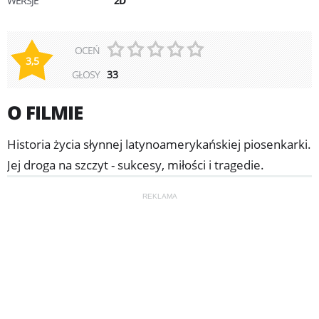
WERSJE
2D
OCEŃ
3,5
GŁOSY
33
O FILMIE
Historia życia słynnej latynoamerykańskiej piosenkarki.
Jej droga na szczyt - sukcesy, miłości i tragedie.
REKLAMA