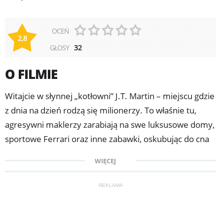
OCEŃ
2,8
GŁOSY
32
O FILMIE
Witajcie w słynnej „kotłowni” J.T. Martin – miejscu gdzie
z dnia na dzień rodzą się milionerzy. To właśnie tu,
agresywni maklerzy zarabiają na swe luksusowe domy,
sportowe Ferrari oraz inne zabawki, oskubując do cna
niczego nieświadomych klientów. To tutaj, w tym
WIĘCEJ
niewyróżniającym się otoczeniu na Long Island
generacja X staje do wyścigu po wielkie pieniądze.
REKLAMA
Czasami niezupełnie zgodnie z prawem.
Dziewiętnastoletni wyrzutek z college'u Seth Davis (