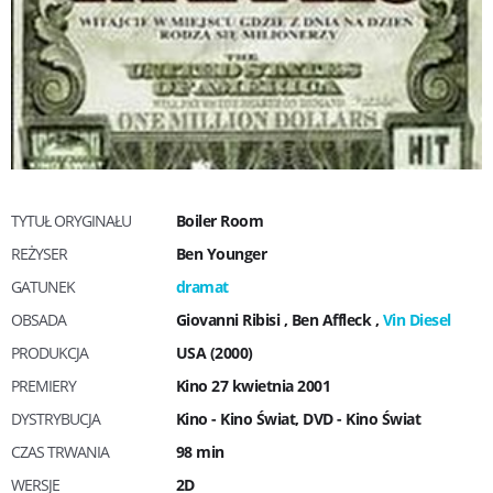
TYTUŁ ORYGINAŁU
Boiler Room
REŻYSER
Ben Younger
GATUNEK
dramat
OBSADA
Giovanni Ribisi
,
Ben Affleck
,
Vin Diesel
PRODUKCJA
USA (2000)
PREMIERY
Kino 27 kwietnia 2001
DYSTRYBUCJA
Kino - Kino Świat, DVD - Kino Świat
CZAS TRWANIA
98 min
WERSJE
2D