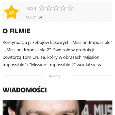
OCEŃ
2,9
GŁOSY
61
O FILMIE
Kontynuacja przebojów kasowych „Mission:Impossible”
i „Mission: Impossible 2”. Swe role w produkcji
powtórzą Tom Cruise, który w obrazach "Mission:
Impossible" i "Mission: Impossible 2" wcielał się w
postać Ethana Hunta oraz Ving Rhames - filmowy
WIĘCEJ
Luther Stickell.
WIADOMOŚCI