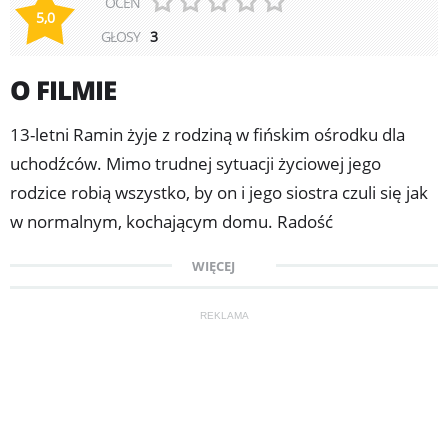
OCEŃ
5,0
GŁOSY
3
O FILMIE
13-letni Ramin żyje z rodziną w fińskim ośrodku dla
uchodźców. Mimo trudnej sytuacji życiowej jego
rodzice robią wszystko, by on i jego siostra czuli się jak
w normalnym, kochającym domu. Radość
spowodowaną początkiem wakacji przerywa
WIĘCEJ
wiadomość, że wniosek rodziny o azyl został
odrzucony. Groźba przymusowego powrotu do Iranu
REKLAMA
budzi w Raminie niepokój, ale jednocześnie sprawia, że
docenia każdą przeżywaną chwilę. Film został
wyróżniony podczas ostatniego festiwalu Kino Dzieci.