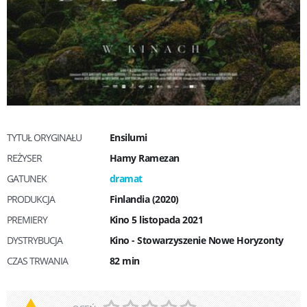
TYTUŁ ORYGINAŁU
Ensilumi
REŻYSER
Hamy Ramezan
GATUNEK
dramat
PRODUKCJA
Finlandia (2020)
PREMIERY
Kino 5 listopada 2021
DYSTRYBUCJA
Kino - Stowarzyszenie Nowe Horyzonty
CZAS TRWANIA
82 min