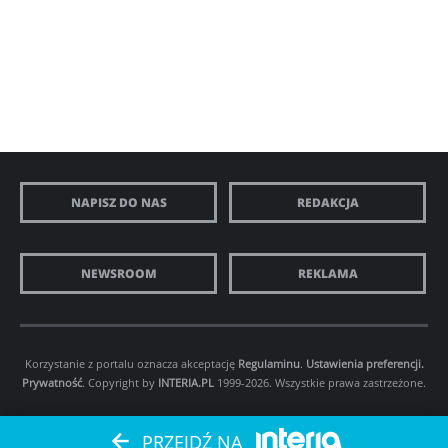
NAPISZ DO NAS
REDAKCJA
NEWSROOM
REKLAMA
Korzystanie z portalu oznacza akceptację
Regulaminu
.
Ustawienia preferencji.
Prywatność
. Copyright by
INTERIA.PL
1999-2026. Wszystkie prawa zastrzeżone.
PRZEJDŹ NA