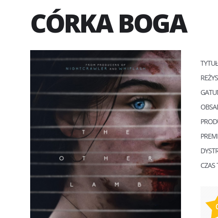
CÓRKA BOGA
TYTU
REŻY
GATU
OBSA
PROD
PREM
DYST
CZAS