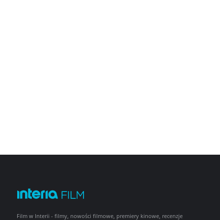
Film w Interii - filmy, nowości filmowe, premiery kinowe, recenzje