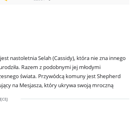
st nastoletnia Selah (Cassidy), która nie zna innego
ę urodziła. Razem z podobnymi jej młodymi
zesnego świata. Przywódcą komuny jest Shepherd
ujący na Mesjasza, który ukrywa swoją mroczną
jące wizje, zaczyna zadawać coraz więcej pytań
ĘCEJ