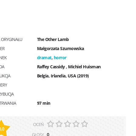
Ł ORYGINAŁU
The Other Lamb
SER
Małgorzata Szumowska
NEK
dramat
,
horror
DA
Raffey Cassidy
,
Michiel Huisman
UKCJA
Belgia, Irlandia, USA (2019)
IERY
RYBUCJA
 TRWANIA
97 min
OCEŃ
0,0
GŁOSY
0