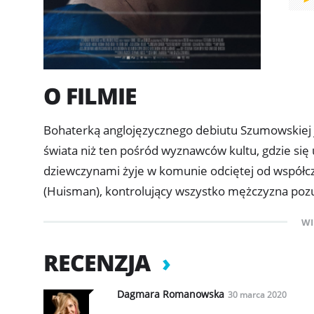
O FILMIE
Bohaterką anglojęzycznego debiutu Szumowskiej je
świata niż ten pośród wyznawców kultu, gdzie si
dziewczynami żyje w komunie odciętej od współc
(Huisman), kontrolujący wszystko mężczyzna poz
stronę. Kiedy Selah zaczynają nawiedzać przeraża
WI
odnośnie swojego pochodzenia.
RECENZJA
Dagmara Romanowska
30 marca 2020