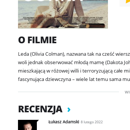
O FILMIE
Leda (Olivia Colman), nazwana tak na cześć wiers
woli jednak obserwować młodą mamę (Dakota Johns
mieszkającą w różowej willi i terroryzującą całe 
fascynująca dziewczyna – wiele lat temu sama mu
jej córeczki domagały się od niej pełni uwagi, a mą
WI
RECENZJA
Łukasz Adamski
8 lutego 2022