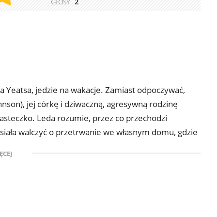
GŁOSY
2
za Yeatsa, jedzie na wakacje. Zamiast odpoczywać,
on), jej córkę i dziwaczną, agresywną rodzinę
miasteczko. Leda rozumie, przez co przechodzi
siała walczyć o przetrwanie we własnym domu, gdzie
ż skupiał się na własnej karierze.
ĘCEJ