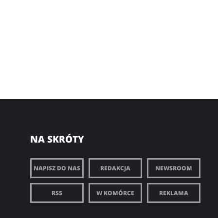
NA SKRÓTY
NAPISZ DO NAS
REDAKCJA
NEWSROOM
RSS
W KOMÓRCE
REKLAMA