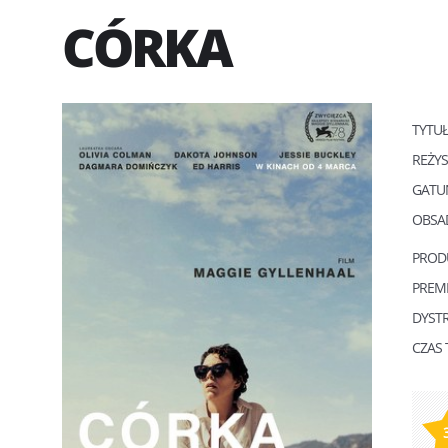
CÓRKA
TYTU
REŻY
GATU
OBSA
PROD
PREM
DYST
CZAS