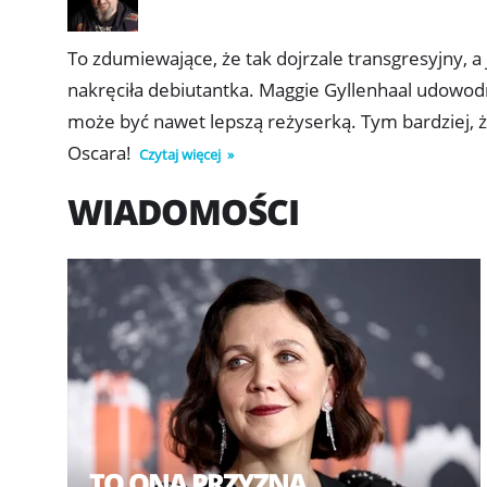
To zdumiewające, że tak dojrzale transgresyjny, a 
nakręciła debiutantka. Maggie Gyllenhaal udowodni
może być nawet lepszą reżyserką. Tym bardziej, 
Oscara!
Czytaj więcej
WIADOMOŚCI
TO ONA PRZYZNA