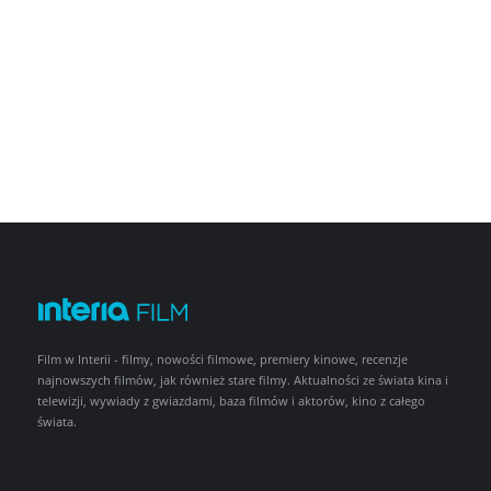
Film w Interii - filmy, nowości filmowe, premiery kinowe, recenzje
najnowszych filmów, jak również stare filmy. Aktualności ze świata kina i
telewizji, wywiady z gwiazdami, baza filmów i aktorów, kino z całego
świata.