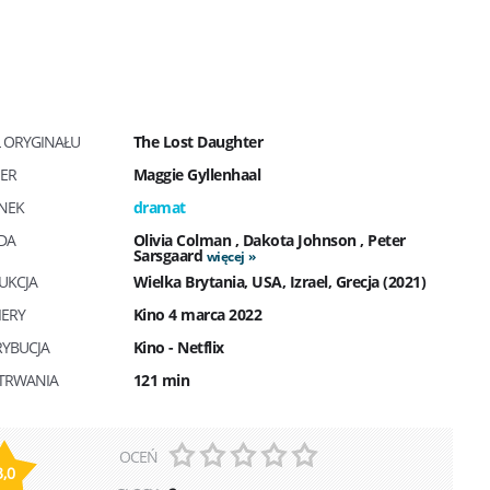
Ł ORYGINAŁU
The Lost Daughter
SER
Maggie Gyllenhaal
NEK
dramat
DA
Olivia Colman
,
Dakota Johnson
,
Peter
Sarsgaard
więcej
UKCJA
Wielka Brytania, USA, Izrael, Grecja (2021)
IERY
Kino 4 marca 2022
RYBUCJA
Kino - Netflix
 TRWANIA
121 min
OCEŃ
3,0