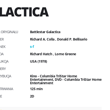
LACTICA
Ł ORYGINAŁU
Battlestar Galactica
SER
Richard A. Colla
,
Donald P. Bellisario
NEK
s-f
DA
Richard Hatch
,
Lorne Greene
UKCJA
USA (1978)
IERY
RYBUCJA
Kino - Columbia TriStar Home
Entertainment, DVD - Columbia TriStar Home
Entertainment
 TRWANIA
125 min
JE
2D