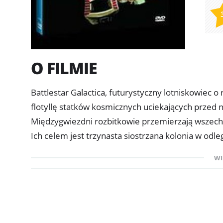
O FILMIE
Battlestar Galactica, futurystyczny lotniskowiec 
flotyllę statków kosmicznych uciekających przed 
Międzygwiezdni rozbitkowie przemierzają wszec
Ich celem jest trzynasta siostrzana kolonia w odl
Galactica” opowiada o losach kosmicznych zbiegów
WI
znienawidzonymi, przypominającymi monstrualne 
dziełem Johna Dykstry, nagrodzonego w 1977 rok