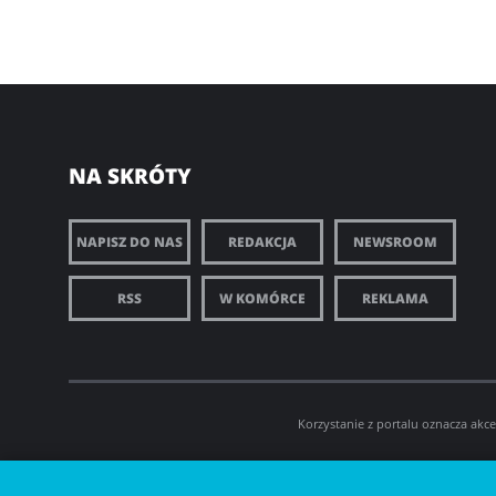
NA SKRÓTY
NAPISZ DO NAS
REDAKCJA
NEWSROOM
RSS
W KOMÓRCE
REKLAMA
Korzystanie z portalu oznacza akc