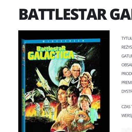
BATTLESTAR GA
TYTU
REŻY
GATU
OBSA
PROD
PREM
DYST
CZAS
WERS