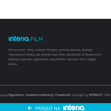
Film w Interii - filmy, nowości filmowe, premiery kinowe, recenzje
najnowszych filmów, jak również stare filmy. Aktualności ze świata kina i
telewizji, wywiady z gwiazdami, baza filmów i aktorów, kino z całego
świata.
eptację
Regulaminu
.
Ustawienia preferencji.
Prywatność
. Copyright by
INTERIA.PL
1999-2
PRZEJDŹ NA