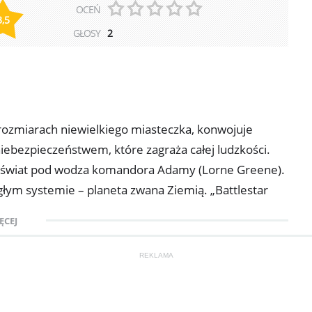
OCEŃ
3,5
GŁOSY
2
o rozmiarach niewielkiego miasteczka, konwojuje
niebezpieczeństwem, które zagraża całej ludzkości.
hświat pod wodza komandora Adamy (Lorne Greene).
egłym systemie – planeta zwana Ziemią. „Battlestar
 i ich walce ze śmiertelnymi wrogami -
ĘCEJ
jaszczury Cylonami. Niezwykłe efekty specjalne są
u Oscarem za „Gwiezdne wojny ”.
REKLAMA