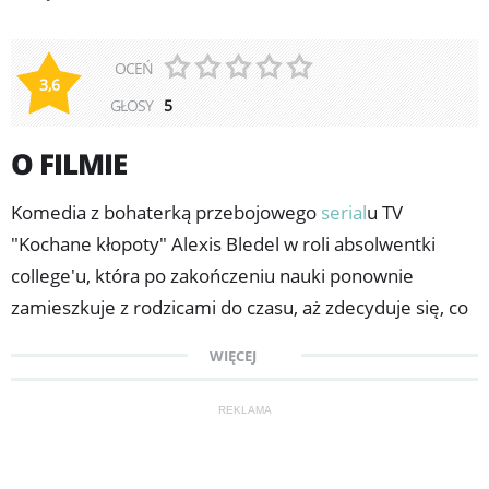
OCEŃ
3,6
GŁOSY
5
O FILMIE
Komedia z bohaterką przebojowego
serial
u TV
"Kochane kłopoty" Alexis Bledel w roli absolwentki
college'u, która po zakończeniu nauki ponownie
zamieszkuje z rodzicami do czasu, aż zdecyduje się, co
chce robić w życiu. W pozostałych rolach: Michael
WIĘCEJ
Keaton ("Batman") i Carol Burnett (serial TV "Gotowe
na wszystko"). Reżyseria: Vicky Jenson ("Shrek", "Rybki
REKLAMA
z ferajny"). Ryden Malby od zawsze marzyła o tym,
żeby zostać redaktorką i pracować w wydawnictwie